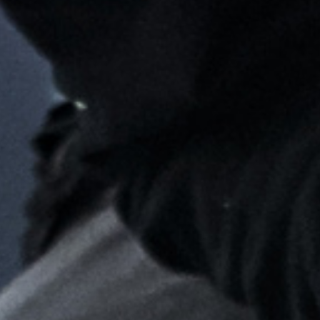
ASSEMBLATORI DI
APPARECCHIATURE
MECCATRONICHE (RIF. MON)
Una volta compilati questi dati,
valuteremo la vostra candidatura e vi
contatteremo.