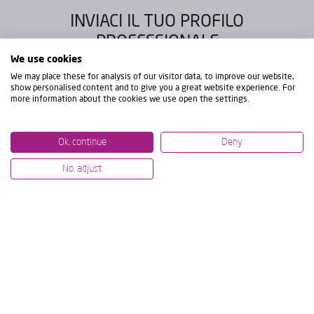
INVIACI IL TUO PROFILO
PROFESSIONALE
We use cookies
Se soddisfa queste condizioni e desidera
We may place these for analysis of our visitor data, to improve our website,
show personalised content and to give you a great website experience. For
entrare a far parte del nostro team, ci invii
more information about the cookies we use open the settings.
il suo CV.
Ok, continue
Deny
No, adjust
Inviare il CV