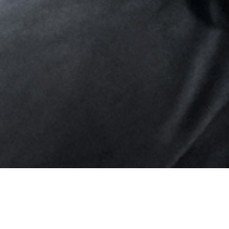
Ho letto e accetto il
Aviso legal
y la
Política de privacidad
*
Accetto di ricevere newsletter da IBARMIA.
Inviare