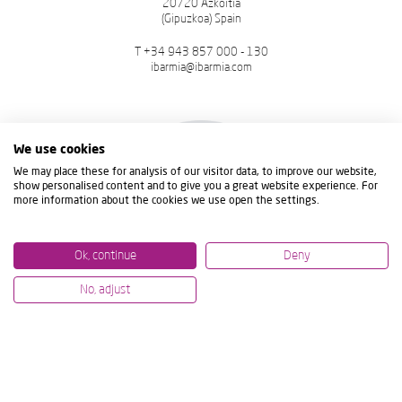
20720 Azkoitia
(Gipuzkoa) Spain
T
+34 943 857 000
- 130
ibarmia@ibarmia.com
We use cookies
We may place these for analysis of our visitor data, to improve our website,
show personalised content and to give you a great website experience. For
more information about the cookies we use open the settings.
Ok, continue
Deny
No, adjust
Nombre del Centro
IBARMIA Qingdao
STRUTTURA PRODUTTIVA (per il mercato locale)
(Shandong) P.R. China