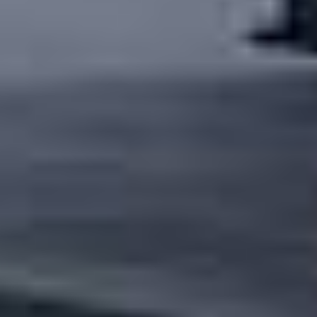
Ho letto e accetto il
Aviso legal
y la
Política de privacidad
*
Accetto di ricevere newsletter da IBARMIA.