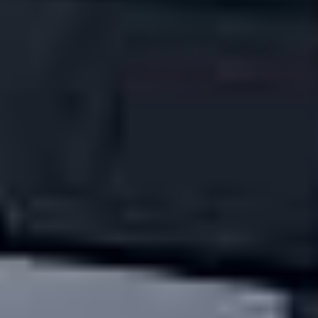
CONTATTO
Completate il modulo e diteci il
motivo della vostra richiesta, in modo
che possiamo aiutarvi.