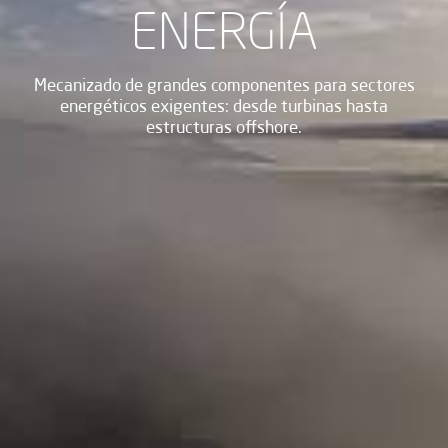
ENERGÍA
Mecanizado de grandes componentes para sectores
energéticos exigentes: desde turbinas hasta
estructuras offshore.