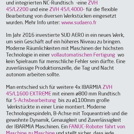
und integrierten NC-Rundtisch -eine
ZVH
45/L2200
und eine
ZVH 45/L4000
- für die flexible
Bearbeitung von diversen Werkstücken eingesetzt
wurden. Mehr Info unter:
www.sudaero.fr
Im Jahr 2016 investierte SUD AERO in ein neues Werk,
um sein Geschäft auf ein höheres Niveau zu bringen.
Moderne Räumlichkeiten mit Maschinen der höchsten
Technologie in einer
vollautomatischen Fertigung
wo
kein Spielraum für menschliche Fehler sein dürfte. Eine
zuverlässige Produktionszelle, die Tag und Nacht
autonom arbeiten sollte.
Man entschied sich für weitere 4x IBARMIA
ZVH
45/L1600 EXTREME
mit einem ø800 mm Rundtisch
für
5-Achsbearbeitung
bis zu ø1100mm große
Werkstückte in einer Linie montiert. Moderne
Technologiespindeln, B-Achse mit Toqueantrieb und die
gewohnte Dynamik, Genauigkeit und Zuverlässigkeit
der IBARMIA Maschinen. Ein
FANUC-Roboter fährt von
Maschine zu Maschine
und stellt sicher, dass jede