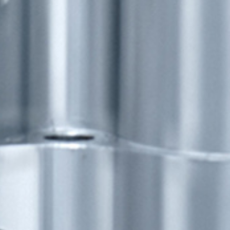
l
Aviso legal
y la
Política de privacidad
*
icaciones de IBARMIA vía email.
ENVIAR