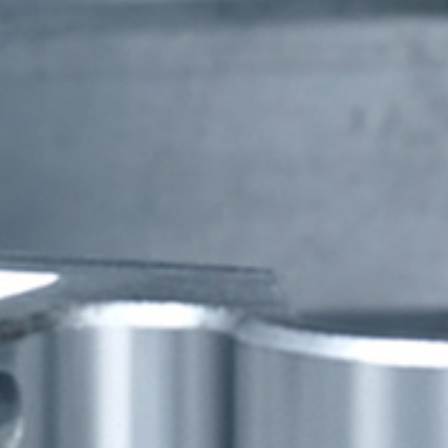
CONTÁCTANOS
a el formulario y cuéntanos el motivo de tu consulta 
podamos ayudarte.