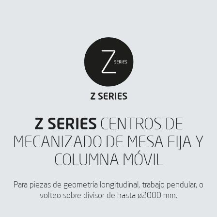
He leído y acepto el
Aviso legal
y la
Política de privacidad
*
Acepto recibir publicaciones de IBARMIA vía email.
ENVIAR
Z SERIES
CENTROS DE
MECANIZADO DE MESA FIJA Y
COLUMNA MÓVIL
Para piezas de geometría longitudinal, trabajo pendular, o
volteo sobre divisor de hasta ø2000 mm.