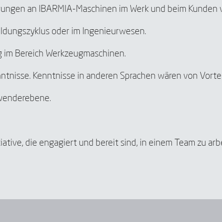
törungen an IBARMIA-Maschinen im Werk und beim Kunden 
ldungszyklus oder im Ingenieurwesen.
g im Bereich Werkzeugmaschinen.
d akzeptiere die
Aviso legal
y la
Política de privacidad
*
en, IBARMIA Veröffentlichungen zu erhalten.
ntnisse. Kenntnisse in anderen Sprachen wären von Vortei
wenderebene.
Senden
ative, die engagiert und bereit sind, in einem Team zu arb