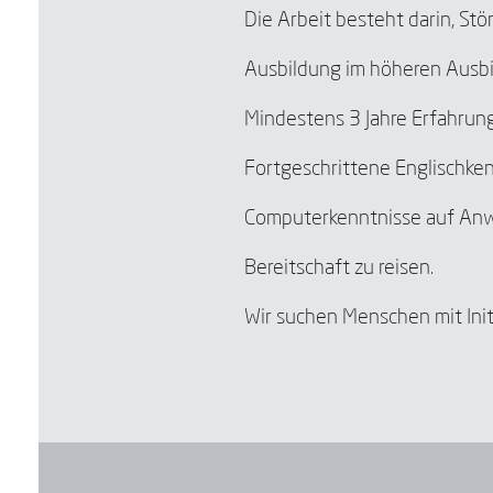
Die Arbeit besteht darin, S
Ausbildung im höheren Ausbi
Mindestens 3 Jahre Erfahrun
Ich habe gelesen un
Ich bin einverstand
Fortgeschrittene Englischken
Computerkenntnisse auf An
Bereitschaft zu reisen.
Wir suchen Menschen mit Initi