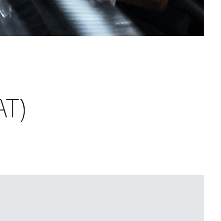
ewerbung
AT)