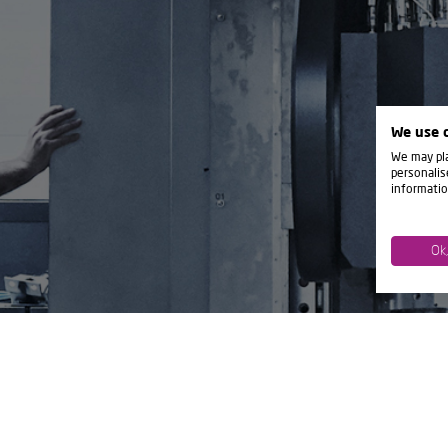
We use 
We may pla
personalis
informatio
Ok
THE “R” EVO
Groß werden und andere groß machen.