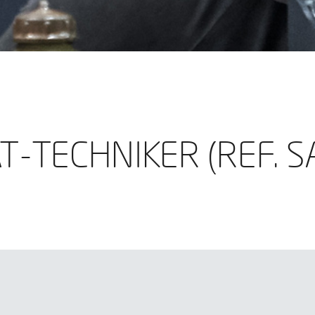
SAT-TECHNIKER (REF. SAT)
Sie diese Angaben gemacht haben, werden wir Ihre B
prüfen und uns mit Ihnen in Verbindung setzen.
T-TECHNIKER (REF. S