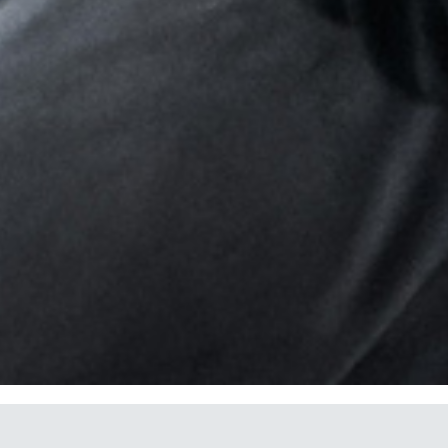
Ich habe gelesen und akzeptiere die
Aviso legal
y la
Política
de privacidad
*
Ich bin einverstanden, IBARMIA Veröffentlichungen zu
erhalten.
SENDEN