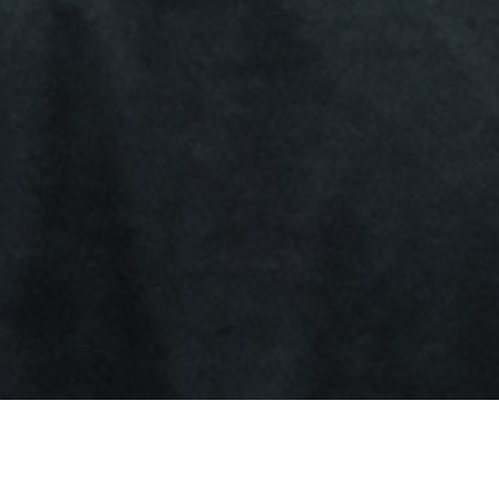
J'ai lu et j'accepte les
Aviso legal
y la
Política de privacidad
*
J’accepte de recevoir les newsletters de IBARMIA.
ENVOYER