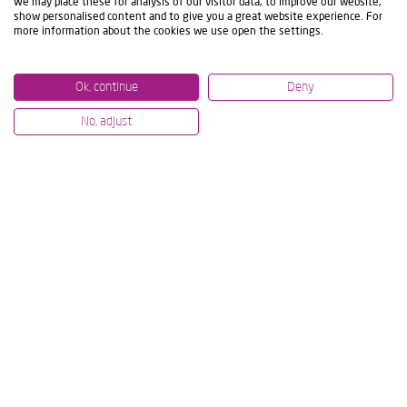
We may place these for analysis of our visitor data, to improve our website,
TECHNOLOGIQUES EN DIRECT
PROJE
show personalised content and to give you a great website experience. For
more information about the cookies we use open the settings.
Ok, continue
Deny
No, adjust
02
Consultez nos publications