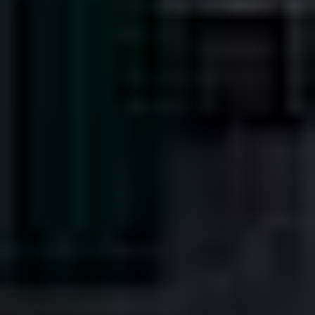
J'ai lu et j'accepte les
Aviso legal
y la
Política de privacidad
*
J'ai lu et j'accepte les
Aviso legal
y la
Política de privacidad
*
J’accepte de recevoir les newsletters de IBARMIA.
J’accepte de recevoir les newsletters de IBARMIA.
Télécharger le catalogue
ENVOYER