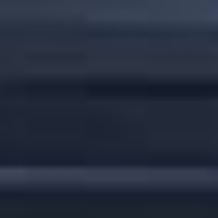
J'ai lu et j'accepte les
Aviso legal
y la
Política de privacidad
*
J’accepte de recevoir les newsletters de IBARMIA.
Envoyer