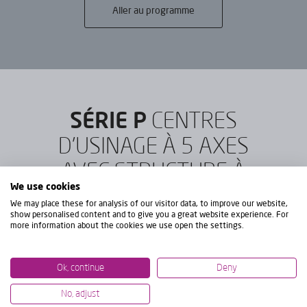
Aller au programme
SÉRIE P
CENTRES
D'USINAGE À 5 AXES
AVEC STRUCTURE À
We use cookies
PORTIQUE
We may place these for analysis of our visitor data, to improve our website,
show personalised content and to give you a great website experience. For
more information about the cookies we use open the settings.
Pour les pièces avec retournement sur table
jusqu'à ø3600 mm et 25.000 Kg.
Ok, continue
Deny
No, adjust