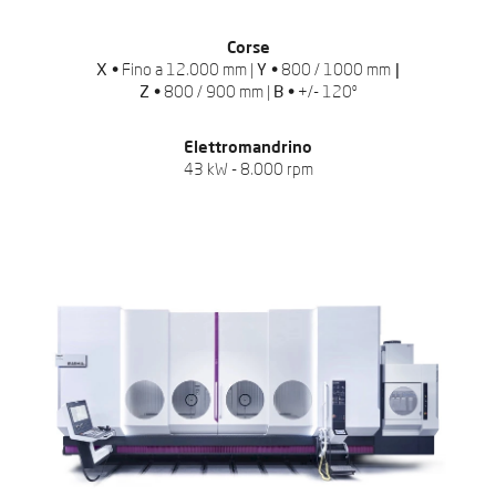
Corse
X •
Fino a 12.000 mm |
Y •
800 / 1000 mm
|
Z •
800 / 900 mm |
B •
+/- 120º
Elettromandrino
43 kW - 8.000 rpm