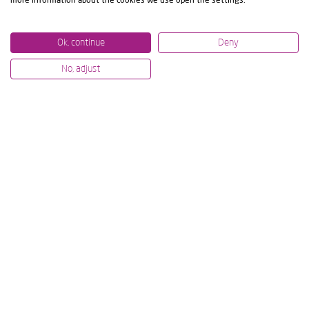
more information about the cookies we use open the settings.
Ok, continue
Deny
No, adjust