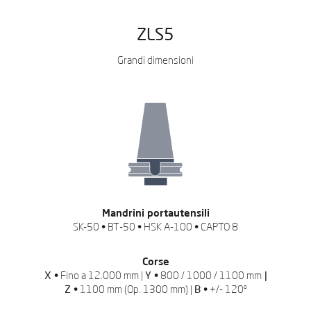
ZLS5
Grandi dimensioni
RICHIESTA DI OFFERTA
Lasciaci i tuoi dati per
scaricare il catalogo
Mandrini portautensili
SK-50 • BT-50 • HSK A-100 • CAPTO 8
Corse
X •
Fino a 12.000 mm |
Y •
800 / 1000 / 1100 mm
|
Z •
1100 mm (Op. 1300 mm) |
B •
+/- 120º