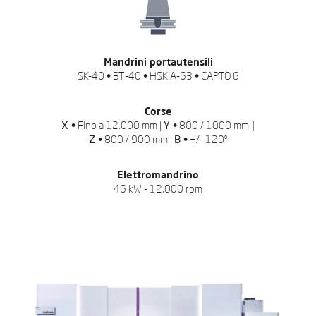
Mandrini portautensili
SK-40 • BT-40 • HSK A-63 • CAPTO 6
Corse
X •
Fino a 12.000 mm |
Y •
800 / 1000 mm
|
Z •
800 / 900 mm |
B •
+/- 120º
Elettromandrino
46 kW - 12.000 rpm