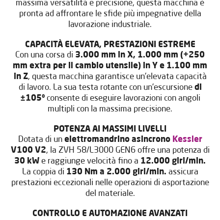
massima versatilità e precisione, questa macchina è
pronta ad affrontare le sfide più impegnative della
lavorazione industriale.
CAPACITÀ ELEVATA, PRESTAZIONI ESTREME
Con una corsa di
3.000 mm in X, 1.000 mm (+250
mm extra per il cambio utensile) in Y e 1.100 mm
in Z
, questa macchina garantisce un'elevata capacità
di lavoro. La sua testa rotante con un'escursione
di
±105º
consente di eseguire lavorazioni con angoli
multipli con la massima precisione.
POTENZA AI MASSIMI LIVELLI
Dotata di un
elettromandrino asincrono
Kessler
V100 V2
, la ZVH 58/L3000 GEN6 offre una potenza di
30 kW
e raggiunge velocità fino a
12.000 giri/min.
La coppia di
130 Nm a 2.000 giri/min.
assicura
prestazioni eccezionali nelle operazioni di asportazione
del materiale.
CONTROLLO E AUTOMAZIONE AVANZATI