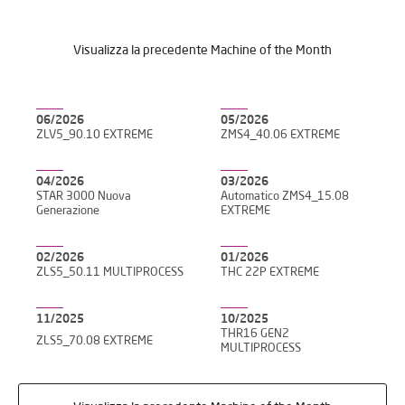
Accetto di ricevere newsletter da IBARMIA.
INVIA
Visualizza la precedente Machine of the Month
ISCRIVITI
Ho letto e accetto il
Aviso legal
y la
Política de privacidad
*
Accetto di ricevere newsletter da IBARMIA.
06/2026
05/2026
ZLV5_90.10 EXTREME
ZMS4_40.06 EXTREME
CONTATTO
04/2026
03/2026
STAR 3000 Nuova
Automatico ZMS4_15.08
Generazione
EXTREME
02/2026
01/2026
ZLS5_50.11 MULTIPROCESS
THC 22P EXTREME
11/2025
10/2025
THR16 GEN2
ZLS5_70.08 EXTREME
MULTIPROCESS