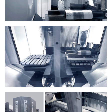
VUOI SAPERNE DI PIÙ?
Contattateci per saperne di più sulle
nostre soluzioni
ISCRIVITI ALLA NOSTRA
NEWSLETTER
ISCRIVITI ALLA NOSTRA