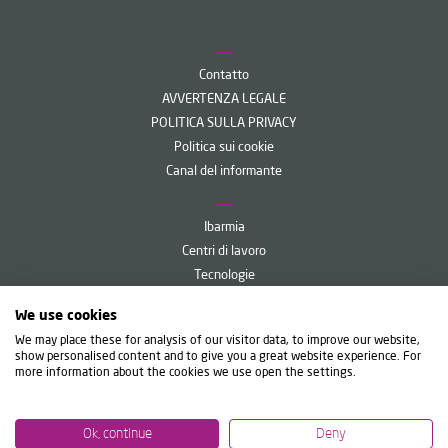
Contatto
AVVERTENZA LEGALE
POLITICA SULLA PRIVACY
Politica sui cookie
Canal del informante
Ibarmia
Centri di lavoro
Tecnologie
Servizi
We use cookies
Ibarmia Live
We may place these for analysis of our visitor data, to improve our website,
show personalised content and to give you a great website experience. For
more information about the cookies we use open the settings.
IBARMIA INNOVATEK, S.L.U.
Diego Umantsoro, 6 - Apdo. 35
20720 Azkoitia (Gipuzkoa) Spain
T
+34 943 857 000
Ok, continue
Deny
ibarmia@ibarmia.com