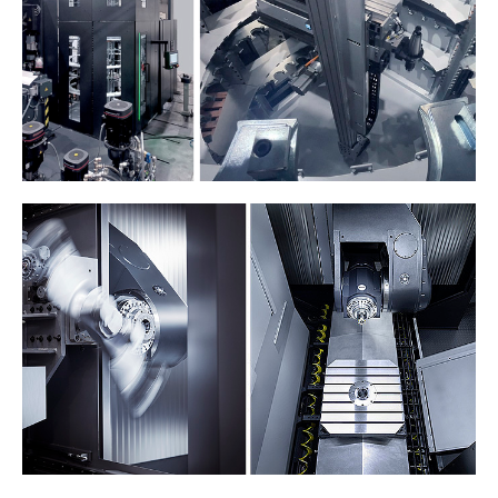
NEWSLETTER
Iscriviti alla nostra newsletter per
ricevere più contenuti come questo.
Ho letto e accetto il
Aviso legal
y la
Política de privacidad
*
Accetto di ricevere newsletter da IBARMIA.
Ho letto e accetto il
Aviso legal
y la
Política de privacidad
*