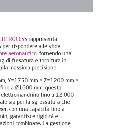
TIPROCESS
rappresenta
 per rispondere alle sfide
ore aeronautico
, fornendo una
g di fresatura e tornitura in
alla massima precisione.
mm, Y=1750 mm e Z=1200 mm e
a fino a Ø1600 mm, questa
 elettromandrino fino a 12.000
ale sia per la sgrossatura che
exer, con una capacità fino a
in, garantisce rigidità e
razioni combinate. La gestione