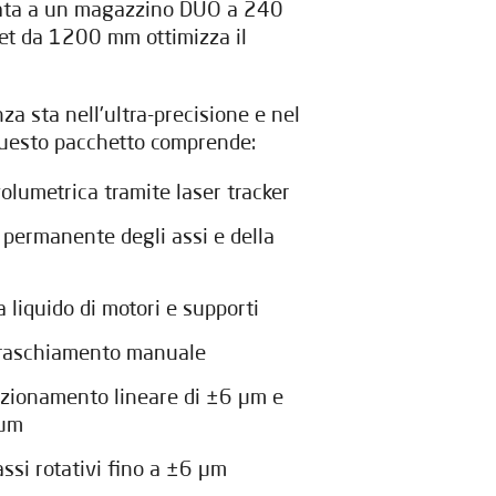
idata a un magazzino DUO a 240
llet da 1200 mm ottimizza il
za sta nell'ultra-precisione e nel
Questo pacchetto comprende:
lumetrica tramite laser tracker
 permanente degli assi e della
liquido di motori e supporti
 raschiamento manuale
sizionamento lineare di ±6 µm e
 µm
assi rotativi fino a ±6 µm