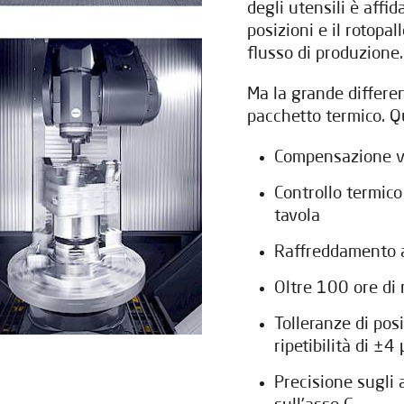
degli utensili è aff
posizioni e il rotopa
flusso di produzione.
Ma la grande differen
pacchetto termico. 
Compensazione vo
Controllo termico
tavola
Raffreddamento a 
Oltre 100 ore di
Lasciateci i vostri dati per
scaricare il documento
Tolleranze di po
ripetibilità di ±4
Precisione sugli 