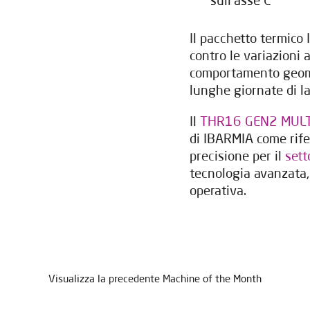
sull'asse C
Il pacchetto termico 
contro le variazioni
comportamento geome
lunghe giornate di l
Il
THR16 GEN2 MUL
di IBARMIA come rifer
precisione per il
sett
tecnologia avanzata,
operativa.
l
Aviso legal
y la
Política de privacidad
*
 newsletter da IBARMIA.
Inviare
Visualizza la precedente Machine of the Month