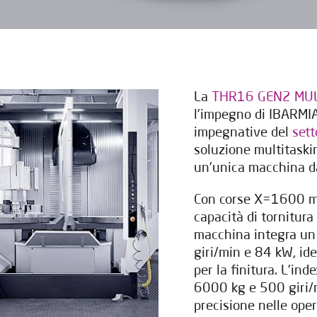
La
THR16 GEN2 MUL
l'impegno di IBARMIA
impegnative del
sett
soluzione multitaskin
un'unica macchina d
Con corse X=1600 
capacità di tornitur
macchina integra un
giri/min e 84 kW, ide
per la finitura. L'ind
6000 kg e 500 giri/m
precisione nelle ope