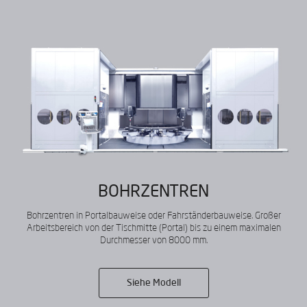
Hinterlassen Sie uns Ihre
Daten, um den Katalog
herunterzuladen
BOHRZENTREN
Bohrzentren in Portalbauweise oder Fahrständerbauweise. Großer
Arbeitsbereich von der Tischmitte (Portal) bis zu einem maximalen
Durchmesser von 8000 mm.
Siehe Modell
Ich habe gelesen und akzeptiere die
Aviso legal
y la
Política