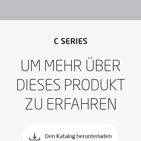
de privacidad
*
Ich bin einverstanden, IBARMIA Veröffentlichungen zu
erhalten.
Den Katalog herunterladen
Ich habe gelesen und akzeptiere die
Aviso legal
y la
Política
C SERIES
de privacidad
*
Ich bin einverstanden, IBARMIA Veröffentlichungen zu
erhalten.
UM MEHR ÜBER
SENDEN
DIESES PRODUKT
ZU ERFAHREN
Den Katalog herunterladen