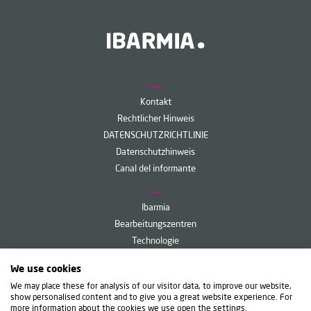
Kontakt
Rechtlicher Hinweis
DATENSCHUTZRICHTLINIE
Datenschutzhinweis
Canal del informante
Ibarmia
Bearbeitungszentren
Technologie
Service
We use cookies
Ibarmia Live
We may place these for analysis of our visitor data, to improve our website,
show personalised content and to give you a great website experience. For
more information about the cookies we use open the settings.
IBARMIA INNOVATEK, S.L.U.