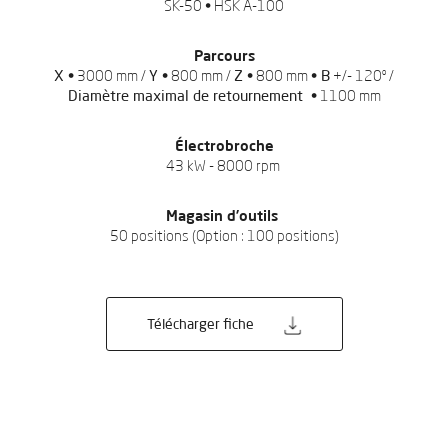
SK-50 • HSK A-100
Parcours
X •
3000 mm /
Y •
800 mm /
Z •
800 mm
• B
+/- 120º /
Diamètre maximal de retournement •
1100 mm
Électrobroche
43 kW - 8000 rpm
Magasin d’outils
50 positions (Option : 100 positions)
DEMANDE DE PROPOSITION
Télécharger fiche
Laissez-nous vos
coordonnées pour
télécharger le catalogue