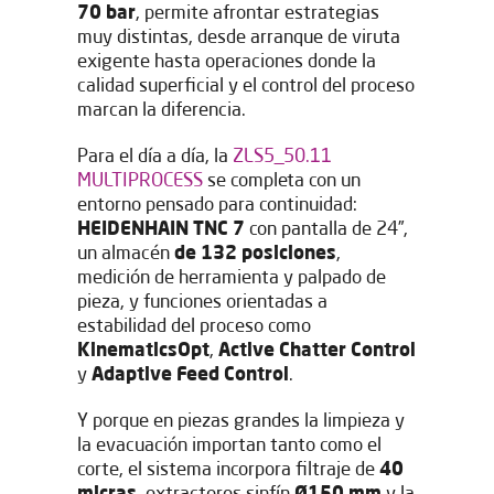
Déjanos tus datos para
70 bar
, permite afrontar estrategias
muy distintas, desde arranque de viruta
descargar el documento
exigente hasta operaciones donde la
calidad superficial y el control del proceso
marcan la diferencia.
Para el día a día, la
ZLS5_50.11
MULTIPROCESS
se completa con un
entorno pensado para continuidad:
HEIDENHAIN TNC 7
con pantalla de 24”,
un almacén
de 132 posiciones
,
medición de herramienta y palpado de
pieza, y funciones orientadas a
estabilidad del proceso como
KinematicsOpt
,
Active Chatter Control
y
Adaptive Feed Control
.
Y porque en piezas grandes la limpieza y
la evacuación importan tanto como el
He leído y acepto el
Aviso legal
y la
Política de privacidad
*
corte, el sistema incorpora filtraje de
40
Acepto recibir publicaciones de IBARMIA vía email.