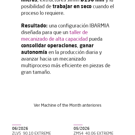
micras
, extractores sinfín
Ø150 mm
y la
posibilidad de
trabajar en seco
cuando el
proceso lo requiere.
Enviar
Resultado:
una configuración IBARMIA
diseñada para que un
taller de
mecanizado de alta capacidad
pueda
consolidar operaciones
,
ganar
autonomía
en la producción diaria y
avanzar hacia un mecanizado
multiproceso más eficiente en piezas de
gran tamaño.
Ver Machine of the Month anteriores
06/2026
05/2026
ZLV5_90.10 EXTREME
ZMS4_40.06 EXTREME