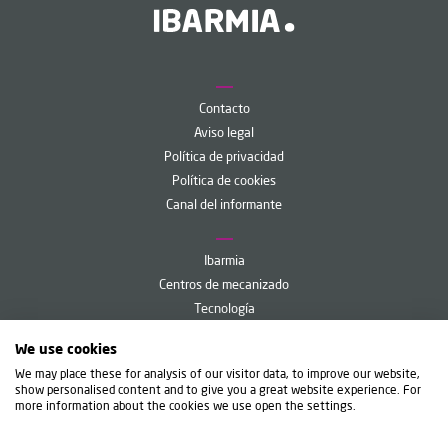
Contacto
Aviso legal
Política de privacidad
Política de cookies
Canal del informante
Ibarmia
Centros de mecanizado
Tecnología
Servicios
We use cookies
Ibarmia Live
We may place these for analysis of our visitor data, to improve our website,
show personalised content and to give you a great website experience. For
more information about the cookies we use open the settings.
IBARMIA INNOVATEK, S.L.U.
Diego Umantsoro, 6 - Apdo. 35
20720 Azkoitia (Gipuzkoa) Spain