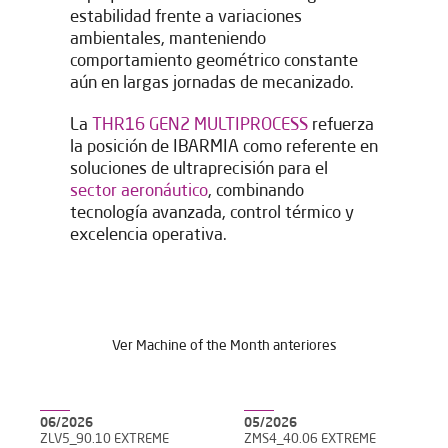
estabilidad frente a variaciones
ambientales, manteniendo
comportamiento geométrico constante
aún en largas jornadas de mecanizado.
La
THR16 GEN2 MULTIPROCESS
refuerza
la posición de IBARMIA como referente en
soluciones de ultraprecisión para el
sector aeronáutico
, combinando
He leído y acepto el
Aviso legal
y la
Política de privacidad
*
Acepto recibir publicaciones de IBARMIA vía email.
tecnología avanzada, control térmico y
excelencia operativa.
Enviar
Ver Machine of the Month anteriores
06/2026
05/2026
ZLV5_90.10 EXTREME
ZMS4_40.06 EXTREME