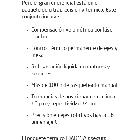
Pero el gran diferencial está en el
paquete de ultraprecisión y térmico. Este
conjunto incluye:
Compensación volumétrica por láser
tracker
Control térmico permanente de ejes y
mesa
Refrigeración líquida en motores y
Déjanos tus datos para
soportes
descargar el documento
Más de 100 h de rasqueteado manual
Tolerancias de posicionamiento lineal
±6 µm y repetitividad ±4 µm
Precisión en ejes rotativos hasta ±6
µm en eje C
El paquete térmico IBARMIA asegura