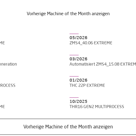
en, IBARMIA Veröffentlichungen zu erhalten.
Vorherige Machine of the Month anzeigen
KONTAKT US
05/2026
EME
ZMS4_40.06 EXTREME
03/2026
neration
Automatisiert ZMS4_15.08 EXTRE
01/2026
PROCESS
THC 22P EXTREME
10/2025
EME
THR16 GEN2 MULTIPROCESS
Vorherige Machine of the Month anzeigen