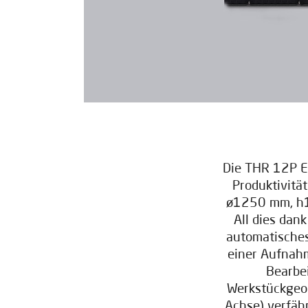
Die THR 12P E
Produktivitä
ø1250 mm, h1
All dies dan
automatisches
einer Aufnahm
Bearbe
Werkstückgeom
Achse) verfähr