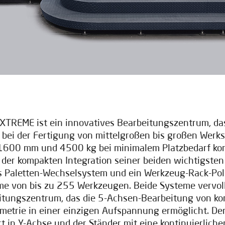
XTREME ist ein innovatives Bearbeitungszentrum, das
t bei der Fertigung von mittelgroßen bis großen Werks
600 mm und 4500 kg bei minimalem Platzbedarf konz
k der kompakten Integration seiner beiden wichtigsten
 Paletten-Wechselsystem und ein Werkzeug-Rack-Po
e von bis zu 255 Werkzeugen. Beide Systeme vervol
itungszentrum, das die 5-Achsen-Bearbeitung von ko
etrie in einer einzigen Aufspannung ermöglicht. Der
t in Y-Achse und der Ständer mit eine kontinuierlic