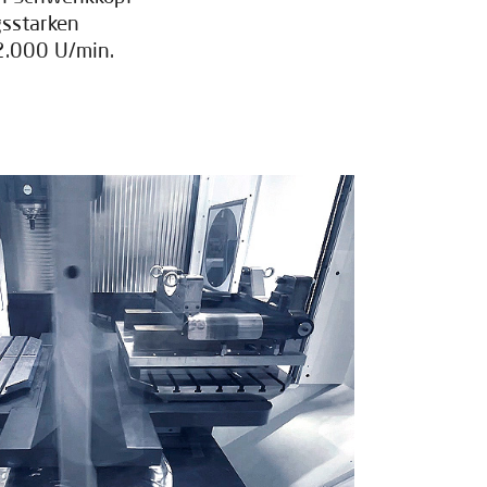
gsstarken
2.000 U/min.
fahren
ese zu