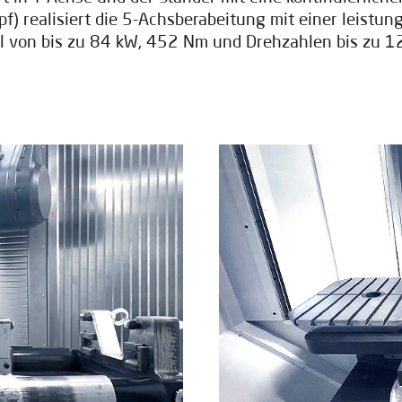
pf) realisiert die 5-Achsberabeitung mit einer leistun
l von bis zu 84 kW, 452 Nm und Drehzahlen bis zu 1
MÖCHTEN SIE MEHR ÜBER
DAS THEMA ERFAHREN?
ktieren Sie uns, um mehr über unsere Lösungen zu er
NEWSLETTER ABONNIEREN
NEWSLETTER ABONNIEREN
ieren Sie unseren Newsletter, um mehr Inhalte wie di
erhalten.