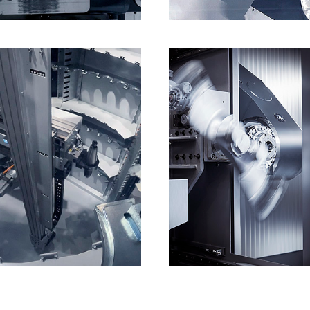
d akzeptiere die
Aviso legal
y la
Política de privacidad
*
en, IBARMIA Veröffentlichungen zu erhalten.
d akzeptiere die
Aviso legal
y la
Política de privacidad
*
en, IBARMIA Veröffentlichungen zu erhalten.
SENDEN
ABONNIEREN
d akzeptiere die
Aviso legal
y la
Política de privacidad
*