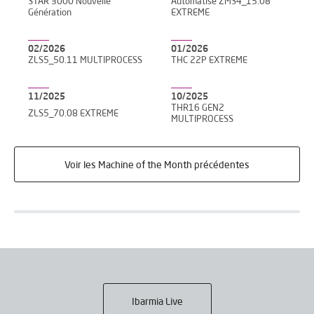
STAR 3000 Nouvelle
Automatisé ZMS4_15.08
Génération
EXTREME
02/2026
01/2026
ZLS5_50.11 MULTIPROCESS
THC 22P EXTREME
11/2025
10/2025
THR16 GEN2
ZLS5_70.08 EXTREME
MULTIPROCESS
Voir les Machine of the Month précédentes
Ibarmia Live