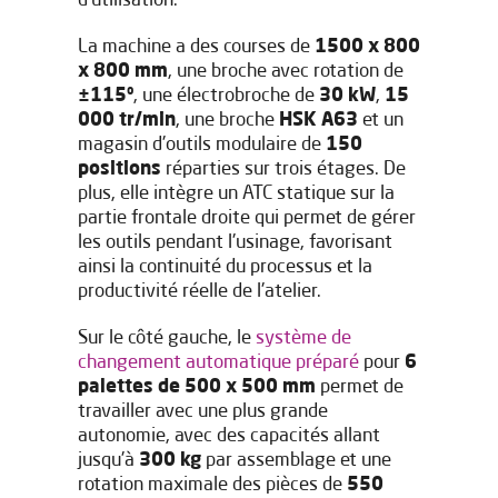
d'utilisation.
La machine a des courses de
1500 x 800
x 800 mm
, une broche avec rotation de
±115º
, une électrobroche de
30 kW
,
15
000 tr/min
, une broche
HSK A63
et un
magasin d'outils modulaire de
150
positions
réparties sur trois étages. De
plus, elle intègre un ATC statique sur la
Laissez-nous vos
partie frontale droite qui permet de gérer
coordonnées pour
les outils pendant l'usinage, favorisant
ainsi la continuité du processus et la
télécharger le document
productivité réelle de l'atelier.
Sur le côté gauche, le
système de
changement automatique préparé
pour
6
palettes de 500 x 500 mm
permet de
travailler avec une plus grande
autonomie, avec des capacités allant
jusqu'à
300 kg
par assemblage et une
rotation maximale des pièces de
550