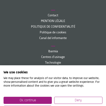
Contact
MENTION LÉGALE
POLITIQUE DE CONFIDENTIALITÉ
Politique de cookies
Canal del informante
Ibarmia
Centres d'usinage
Technologie
Services
We use cookies
Ibarmia Live
We may place these for analysis of our visitor data, to improve our website,
show personalised content and to give you a great website experience. For
more information about the cookies we use open the settings.
IBARMIA INNOVATEK, S.L.U.
Diego Umantsoro, 6 - Apdo. 35
20720 Azkoitia (Gipuzkoa) Spain
T
+34 943 857 000
Ok, continue
Deny
ibarmia@ibarmia.com