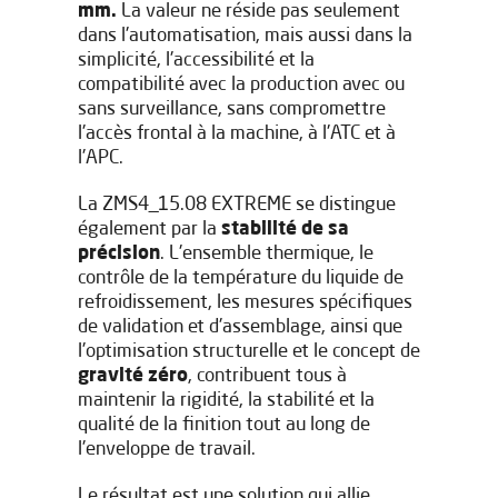
mm.
La valeur ne réside pas seulement
dans l'automatisation, mais aussi dans la
simplicité, l'accessibilité et la
compatibilité avec la production avec ou
sans surveillance, sans compromettre
l'accès frontal à la machine, à l'ATC et à
l'APC.
J'ai lu et j'accepte les
Aviso legal
y la
Política de privacidad
La ZMS4_15.08 EXTREME se distingue
*
également par la
stabilité de sa
J’accepte de recevoir les newsletters de IBARMIA.
précision
. L'ensemble thermique, le
contrôle de la température du liquide de
refroidissement, les mesures spécifiques
Envoyer
de validation et d'assemblage, ainsi que
l'optimisation structurelle et le concept de
gravité zéro
, contribuent tous à
maintenir la rigidité, la stabilité et la
qualité de la finition tout au long de
l'enveloppe de travail.
Le résultat est une solution qui allie