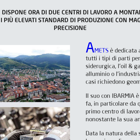
 DISPONE ORA DI DUE CENTRI DI LAVORO A MONTAN
I PIÙ ELEVATI STANDARD DI PRODUZIONE CON MAG
PRECISIONE
A
METS
è dedicata 
tutti i tipi di parti p
siderurgica, l'oil & g
alluminio o l'industri
casi richiedono geom
Il suo con IBARMIA è
fa, in particolare da
primo centro di lav
nonostante la sua an
Data la natura della