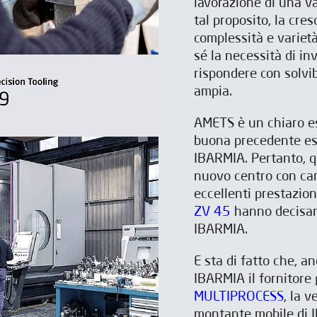
lavorazione di una va
tal proposito, la cre
complessità e varietà
sé la necessità di in
rispondere con solvi
ampia.
AMETS è un chiaro es
buona precedente esp
IBARMIA. Pertanto, q
nuovo centro con cara
eccellenti prestazio
ZV 45
hanno decisam
IBARMIA.
E sta di fatto che, a
IBARMIA il fornitore 
MULTIPROCESS
, la v
montante mobile di 