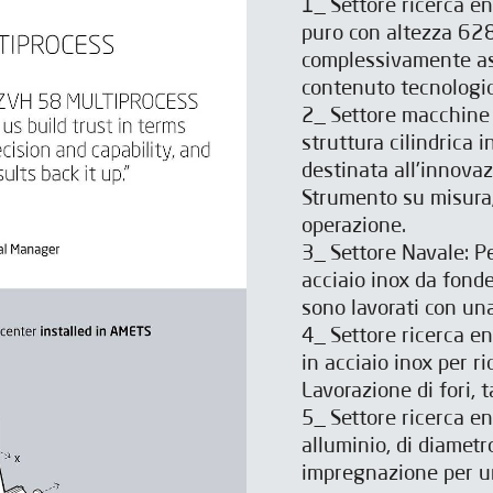
1_ Settore ricerca e
puro con altezza 6
complessivamente as
contenuto tecnologic
2_ Settore macchine p
struttura cilindrica i
destinata all'innovaz
l
l
Aviso legal
Aviso legal
y la
y la
Política de privacidad
Política de privacidad
*
*
Strumento su misura; 
 newsletter da IBARMIA.
 newsletter da IBARMIA.
operazione.
3_ Settore Navale: P
acciaio inox da fonde
ISCRIVITI
INVIA
sono lavorati con un
l
Aviso legal
y la
Política de privacidad
*
 newsletter da IBARMIA.
4_ Settore ricerca en
in acciaio inox per ri
Lavorazione di fori, 
CONTATTO
5_ Settore ricerca e
alluminio, di diame
impregnazione per un