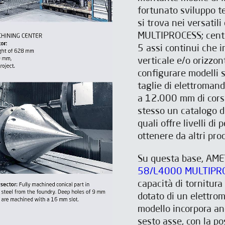
fortunato sviluppo t
si trova nei versatil
MULTIPROCESS; centri 
5 assi continui che i
verticale e/o orizzon
configurare modelli s
taglie di elettroma
a 12.000 mm di corsa
stesso un catalogo di
quali offre livelli di
ottenere da altri prod
Su questa base, AME
58/L4000 MULTIPR
capacità di tornitura
dotato di un elettro
modello incorpora an
sesto asse, con la pos