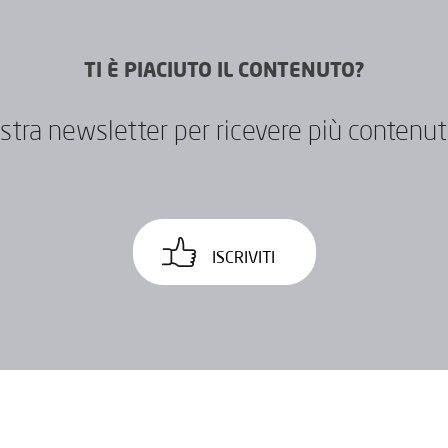
TI È PIACIUTO IL CONTENUTO?
 nostra newsletter per ricevere più contenu
ISCRIVITI