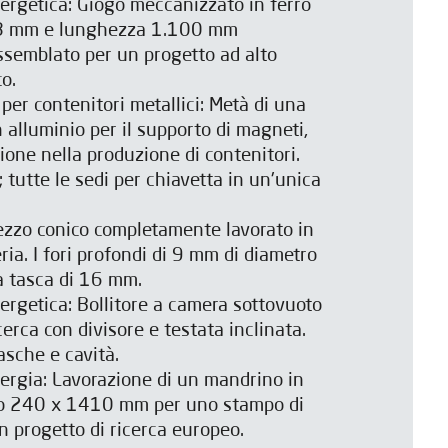
nergetica: Giogo meccanizzato in ferro
28 mm e lunghezza 1.100 mm
semblato per un progetto ad alto
o.
er contenitori metallici: Metà di una
n alluminio per il supporto di magneti,
ione nella produzione di contenitori.
tutte le sedi per chiavetta in un'unica
ezzo conico completamente lavorato in
ria. I fori profondi di 9 mm di diametro
a tasca di 16 mm.
ergetica: Bollitore a camera sottovuoto
cerca con divisore e testata inclinata.
tasche e cavità.
nergia: Lavorazione di un mandrino in
tro 240 x 1410 mm per uno stampo di
 progetto di ricerca europeo.