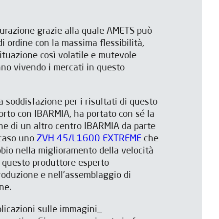
.
urazione grazie alla quale AMETS può
di ordine con la massima flessibilità,
situazione così volatile e mutevole
no vivendo i mercati in questo
a soddisfazione per i risultati di questo
porto con IBARMIA, ha portato con sé la
me questo
to.
ne di un altro centro IBARMIA da parte
 caso uno
ZVH 45/L1600 EXTREME
che
bio nella miglioramento della velocità
i questo produttore esperto
produzione e nell'assemblaggio di
ne.
plicazioni sulle immagini_