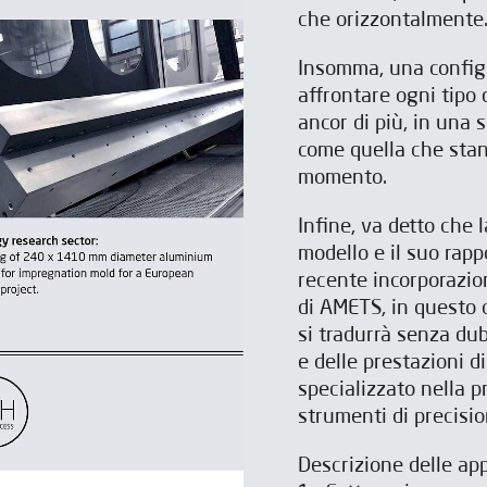
che orizzontalmente
Volete sapere come IBARMIA
Insomma, una config
può aiutarvi?
affrontare ogni tipo 
ancor di più, in una 
Compilate il modulo e sarete contattati.
come quella che stan
ISCRIVITI ALLA NOSTRA
ISCRIVITI ALLA NOSTRA
momento.
NEWSLETTER
NEWSLETTER
Infine, va detto che l
modello e il suo rap
i alla nostra newsletter per ricevere più contenuti co
mpilate il modulo per ricevere più contenuti come ques
recente incorporazio
di AMETS, in questo
si tradurrà senza dub
e delle prestazioni d
specializzato nella 
strumenti di precisio
Descrizione delle ap