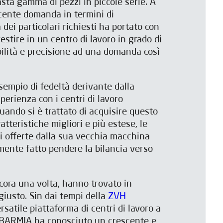
sta gamma di pezzi in piccole serie. A
scente domanda in termini di
 dei particolari richiesti ha portato con
vestire in un centro di lavoro in grado di
bilità e precisione ad una domanda così
empio di fedeltà derivante dalla
erienza con i centri di lavoro
uando si è trattato di acquisire questo
tteristiche migliori e più estese, le
ni offerte dalla sua vecchia macchina
ente fatto pendere la bilancia verso
ncora una volta, hanno trovato in
giusto. Sin dai tempi della
ZVH
ersatile piattaforma di centri di lavoro a
IBARMIA ha conosciuto un crescente e