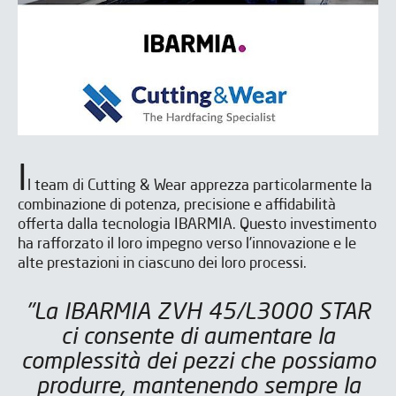
I
l team di Cutting & Wear apprezza particolarmente la
Ho letto e accetto il
Ho letto e accetto il
Aviso legal
Aviso legal
y la
y la
Política de privacidad
Política de privacidad
*
*
combinazione di potenza, precisione e affidabilità
Accetto di ricevere newsletter da IBARMIA.
Accetto di ricevere newsletter da IBARMIA.
offerta dalla tecnologia IBARMIA. Questo investimento
ha rafforzato il loro impegno verso l’innovazione e le
alte prestazioni in ciascuno dei loro processi.
Inviare
Inviare
"La IBARMIA ZVH 45/L3000 STAR
ci consente di aumentare la
complessità dei pezzi che possiamo
produrre, mantenendo sempre la