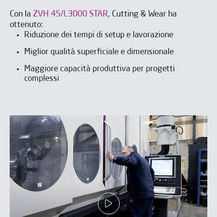
Con la
ZVH 45/L3000 STAR
, Cutting & Wear ha
Contattate IBARMIA per scoprire
Contattate IBARMIA per scoprire
ottenuto:
come le nostre soluzioni possono
come le nostre soluzioni possono
Riduzione dei tempi di setup e lavorazione
trasformare la vostra produzione.
trasformare la vostra produzione.
Miglior qualità superficiale e dimensionale
Maggiore capacità produttiva per progetti
complessi