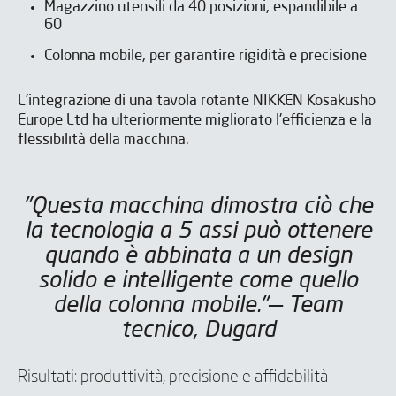
Magazzino utensili da 40 posizioni, espandibile a
60
Colonna mobile, per garantire rigidità e precisione
L'integrazione di una tavola rotante NIKKEN Kosakusho
Europe Ltd ha ulteriormente migliorato l'efficienza e la
flessibilità della macchina.
"Questa macchina dimostra ciò che
la tecnologia a 5 assi può ottenere
quando è abbinata a un design
solido e intelligente come quello
della colonna mobile."— Team
Siete interessati a migliorare
siete interessati a migliorare
tecnico, Dugard
la produttività e la sicurezza
la produttività e la sicurezza
dei vostri processi di
dei vostri processi di
Risultati: produttività, precisione e affidabilità
lavorazione?
lavorazione?