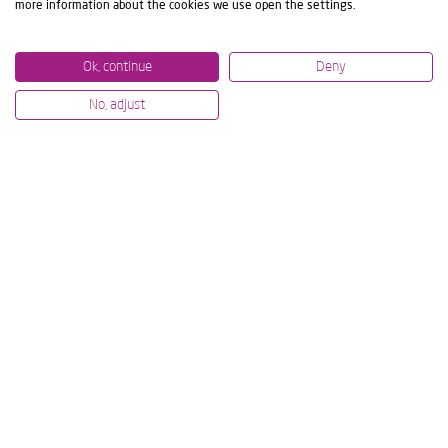
more information about the cookies we use open the settings.
Ok, continue
Deny
No, adjust
07/07/2026
12/06/2
LAVORAZIONI MECCANICHE DI
IBARM
ALTO LIVELLO ALL’IMTS E ALL’AMB:
IMPEG
DIMOSTRAZIONI TECNOLOGICHE
R&AMP
DAL VIVO
SOSTE