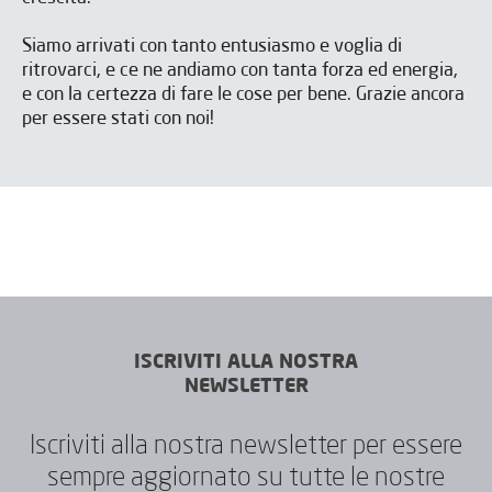
Siamo arrivati con tanto entusiasmo e voglia di
ritrovarci, e ce ne andiamo con tanta forza ed energia,
Ho letto e accetto il
Ho letto e accetto il
Aviso legal
Aviso legal
y la
y la
Política de privacidad
Política de privacidad
*
*
Accetto di ricevere newsletter da IBARMIA.
Accetto di ricevere newsletter da IBARMIA.
e con la certezza di fare le cose per bene. Grazie ancora
per essere stati con noi!
INVIA
INVIA
ISCRIVITI ALLA NOSTRA
NEWSLETTER
Iscriviti alla nostra newsletter per essere
sempre aggiornato su tutte le nostre