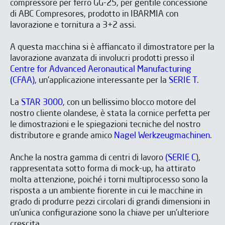
compressore per ferro GG-25, per gentile concessione
di ABC Compresores, prodotto in IBARMIA con
lavorazione e tornitura a 3+2 assi.
A questa macchina si è affiancato il dimostratore per la
ISCRIVITI ALLA NOSTRA
ISCRIVITI ALLA NOSTRA
lavorazione avanzata di involucri prodotti presso il
NEWSLETTER
NEWSLETTER
Centre for Advanced Aeronautical Manufacturing
(CFAA)
, un'applicazione interessante per la
SERIE T.
La
STAR 3000
, con un bellissimo blocco motore del
nostro cliente olandese, è stata la cornice perfetta per
le dimostrazioni e le spiegazioni tecniche del nostro
distributore e grande amico
Nagel Werkzeugmachinen
.
Anche la nostra gamma di centri di lavoro
(SERIE C
),
rappresentata sotto forma di mock-up, ha attirato
molta attenzione, poiché i torni multiprocesso sono la
risposta a un ambiente fiorente in cui le macchine in
grado di produrre pezzi circolari di grandi dimensioni in
un'unica configurazione sono la chiave per un'ulteriore
crescita.