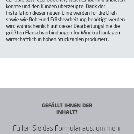
CLASSIC bzw. CLD 8000 RT) welches Ibarmia anbieten
Ich bin einverstanden, IBARMIA Veröffentlichungen zu
konnte und den Kunden überzeugte. Dank der
erhalten.
Installation dieser neuen Linie werden für die Dreh-
sowie wie Bohr-und Fräsbearbeitung benötigt werden,
wird wahrscheinlich auf dieser Bearbeitungslinie die
KONTAKT US
größten Flanschverbindungen für Windkraftanlagen
wirtschaftlich in hohen Stückzahlen produziert.
GEFÄLLT IHNEN DER
INHALT?
Füllen Sie das Formular aus, um mehr