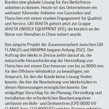
Kunden eine globale Lösung für ihre Bedürfnisse
anbieten zu können. Heute ist das Unternehmen ein
weltweit führender Anbieter von Gussteilen und
Flanschen mit einem starken Engagement für Qualität
und Service. GRI IRAETA gehört jetzt zur Gruppe
IRAETA ENERGY EQUIPMENT (IEE), die kürzlich an der
Börse von Shenzhen in China notiert wurde.
Das jüngste Projekt der Zusammenarbeit zwischen GRI
FLANGES und IBARMIA begann Anfang 2021. Der
Auftrag des Werks in Zestoa zielte darauf ab, die
industrielle Herausforderung der Herstellung von
Flanschen mit einem Durchmesser von bis zu 8000 mm
für den Offshore-Windsektor zu bewältigen; ein
Anspruch, für den der Kunde keine Lösung finden
Ich habe gelesen und akzeptiere die
Ich habe gelesen und akzeptiere die
Aviso legal
Aviso legal
y la
y la
Política
Política
de privacidad
de privacidad
*
*
konnte, die ihm die Bearbeitung von Werkstücken in
Ich bin einverstanden, IBARMIA Veröffentlichungen zu
Ich bin einverstanden, IBARMIA Veröffentlichungen zu
diesen Abmessungen ermöglichen konnte. Der
erhalten.
erhalten.
endgültige Vorschlag für die Planung, Herstellung und
Installation der erforderlichen Bearbeitungslinie
umfasste ein Bohr- und Drehzentren (CPD 8000 VV
Ich habe gelesen und akzeptiere die
Aviso legal
y la
Política
ABONNIEREN
SENDEN
de privacidad
*