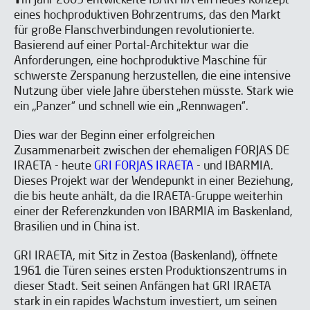
m Jahr 2005 entwickelte IBARMIA ein neues Konzept
eines hochproduktiven Bohrzentrums, das den Markt
für große Flanschverbindungen revolutionierte.
Basierend auf einer Portal-Architektur war die
Anforderungen, eine hochproduktive Maschine für
schwerste Zerspanung herzustellen, die eine intensive
Nutzung über viele Jahre überstehen müsste. Stark wie
ein „Panzer“ und schnell wie ein „Rennwagen“.
Möchten Sie wissen, wie
Dies war der Beginn einer erfolgreichen
Zusammenarbeit zwischen der ehemaligen FORJAS DE
IBARMIA Ihnen helfen kann?
IRAETA - heute
GRI FORJAS IRAETA
- und IBARMIA.
Dieses Projekt war der Wendepunkt in einer Beziehung,
Füllen Sie das Formular aus und wir
die bis heute anhält, da die IRAETA-Gruppe weiterhin
NEWSLETTER ABONNIEREN
NEWSLETTER ABONNIEREN
werden Sie kontaktieren.
einer der Referenzkunden von IBARMIA im Baskenland,
Brasilien und in China ist.
Abonnieren Sie unseren Newsletter,
Abonnieren Sie unseren Newsletter,
GRI IRAETA, mit Sitz in Zestoa (Baskenland), öffnete
um mehr Inhalte wie diese zu
um mehr Inhalte wie diese zu
1961 die Türen seines ersten Produktionszentrums in
erhalten.
erhalten.
dieser Stadt. Seit seinen Anfängen hat GRI IRAETA
stark in ein rapides Wachstum investiert, um seinen