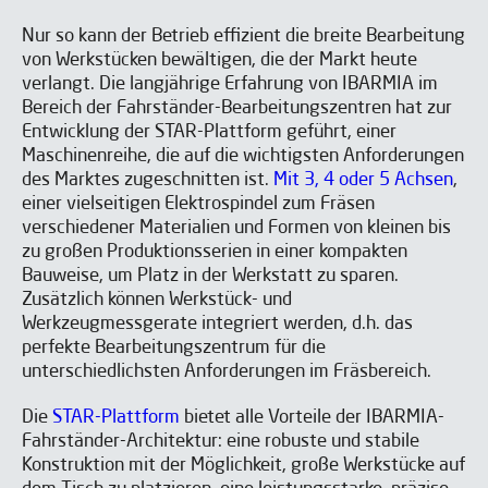
vollständigen Artikel lesen?
Hinterlassen Sie uns Ihre Daten, um
Nur so kann der Betrieb effizient die breite Bearbeitung
die iNews herunterzuladen, in denen
von Werkstücken bewältigen, die der Markt heute
Sie viele weitere Artikel über die
verlangt. Die langjährige Erfahrung von IBARMIA im
Branche finden werden.
Bereich der Fahrständer-Bearbeitungszentren hat zur
Entwicklung der STAR-Plattform geführt, einer
Maschinenreihe, die auf die wichtigsten Anforderungen
des Marktes zugeschnitten ist.
Mit 3, 4 oder 5 Achsen
,
einer vielseitigen Elektrospindel zum Fräsen
verschiedener Materialien und Formen von kleinen bis
zu großen Produktionsserien in einer kompakten
Bauweise, um Platz in der Werkstatt zu sparen.
Zusätzlich können Werkstück- und
Werkzeugmessgerate integriert werden, d.h. das
perfekte Bearbeitungszentrum für die
unterschiedlichsten Anforderungen im Fräsbereich.
Die
STAR-Plattform
bietet alle Vorteile der IBARMIA-
Ich habe gelesen und akzeptiere die
Aviso legal
y la
Política
Fahrständer-Architektur: eine robuste und stabile
de privacidad
*
Konstruktion mit der Möglichkeit, große Werkstücke auf
Ich bin einverstanden, IBARMIA Veröffentlichungen zu
erhalten.