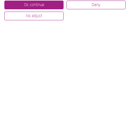
Ok, continue
Deny
No, adjust
07/07/2026
12/06/2