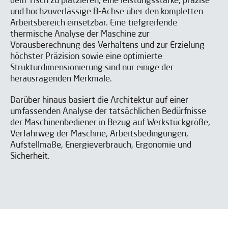
dem Tisch zu platzieren, eine leistungsstarke, präzise
Ich habe gelesen und akzeptiere die
Aviso legal
y la
Política
de privacidad
*
und hochzuverlässige B-Achse über den kompletten
Ich bin einverstanden, IBARMIA Veröffentlichungen zu
Arbeitsbereich einsetzbar. Eine tiefgreifende
erhalten.
thermische Analyse der Maschine zur
SENDEN
Vorausberechnung des Verhaltens und zur Erzielung
höchster Präzision sowie eine optimierte
iNews herunterladen
Strukturdimensionierung sind nur einige der
herausragenden Merkmale.
Darüber hinaus basiert die Architektur auf einer
umfassenden Analyse der tatsächlichen Bedürfnisse
der Maschinenbediener in Bezug auf Werkstückgröße,
Verfahrweg der Maschine, Arbeitsbedingungen,
Aufstellmaße, Energieverbrauch, Ergonomie und
Sicherheit.