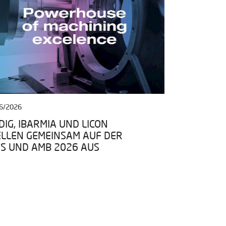
6/2026
27/04/2026
IG, IBARMIA UND LICON
IBARMIA TR
ELLEN GEMEINSAM AUF DER
DATENRAUM
TS UND AMB 2026 AUS
PROGRAMMS 
BEI