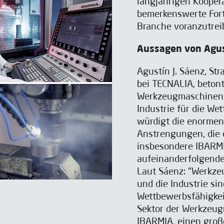
langjährigen Koopera
bemerkenswerte Fort
Branche voranzutrei
Aussagen von Agust
Agustín J. Sáenz, Str
bei TECNALIA, betont
Werkzeugmaschinen,
Industrie für die We
würdigt die enormen
Anstrengungen, die 
insbesondere IBARM
aufeinanderfolgende
Laut Sáenz: "Werkze
und die Industrie si
Wettbewerbsfähigkeit
Sektor der Werkzeug
IBARMIA, einen groß