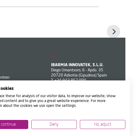
IBARMIA INNOVATEK, S.L.U.
Diego Umantsoro, 6 - Apdo. 35
20720 Azkoitia (Gipuzkoa) Spain
entren
T
+34 943 857 000
ibarmia@ibarmia.com
cookies
ce these for analysis of our visitor data, to improve our website, show
ed content and to give you a great website experience. For more
n about the cookies we use open the settings.
, continue
Deny
No, adjust