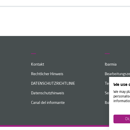
Kontakt
Ibarmia
Rechtlicher Hinweis
Bearbeitungsz
DATENSCHUTZRICHTLINIE
Technologie
We use 
We may pla
Datenschutzhinweis
Service
personalis
informatio
Canal del informante
Ibarmia Live
Ok