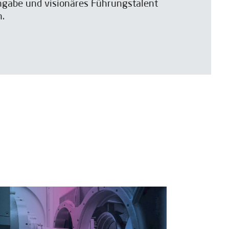
gabe und visionäres Führungstalent
n.