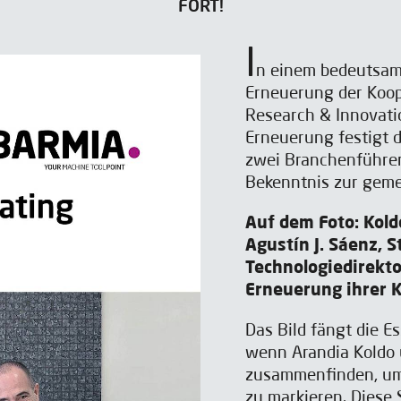
FORT!
I
n einem bedeutsam
Erneuerung der Koo
Research & Innovati
Erneuerung festigt 
zwei Branchenführer
Bekenntnis zur geme
Auf dem Foto: Kold
Agustín J. Sáenz, S
Technologiedirekto
Erneuerung ihrer 
Das Bild fängt die E
wenn Arandia Koldo 
zusammenfinden, um 
zu markieren. Diese