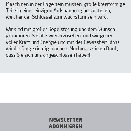
Maschinen in der Lage sein müssen, große kreisförmige
Teile in einer einzigen Aufspannung herzustellen,
welcher der Schlüssel zum Wachstum sein wird.
Ich habe gelesen und akzeptiere die
Ich habe gelesen und akzeptiere die
Aviso legal
Aviso legal
y la
y la
Política
Política
Wir sind mit großer Begeisterung und dem Wunsch
de privacidad
de privacidad
*
*
gekommen, Sie alle wiederzusehen, und wir gehen
Ich bin einverstanden, IBARMIA Veröffentlichungen zu
Ich bin einverstanden, IBARMIA Veröffentlichungen zu
erhalten.
erhalten.
voller Kraft und Energie und mit der Gewissheit, dass
wir die Dinge richtig machen. Nochmals vielen Dank,
dass Sie sich uns angeschlossen haben!
SENDEN
SENDEN
NEWSLETTER
ABONNIEREN