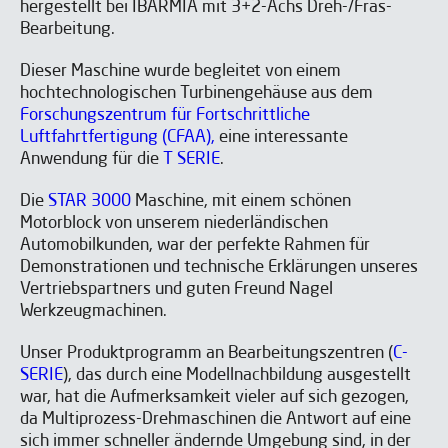
hergestellt bei IBARMIA mit 3+2-Achs Dreh-/Fräs-
Bearbeitung.
Dieser Maschine wurde begleitet von einem
hochtechnologischen Turbinengehäuse aus dem
Forschungszentrum für Fortschrittliche
Luftfahrtfertigung (CFAA),
eine interessante
Anwendung für die
T SERIE
.
NEWSLETTER ABONNIEREN
NEWSLETTER ABONNIEREN
Die
STAR 3000
Maschine, mit einem schönen
Motorblock von unserem niederländischen
Automobilkunden, war der perfekte Rahmen für
Demonstrationen und technische Erklärungen unseres
Vertriebspartners und guten Freund Nagel
Werkzeugmachinen.
Unser Produktprogramm an Bearbeitungszentren (
C-
SERIE
), das durch eine Modellnachbildung ausgestellt
war, hat die Aufmerksamkeit vieler auf sich gezogen,
da Multiprozess-Drehmaschinen die Antwort auf eine
sich immer schneller ändernde Umgebung sind, in der