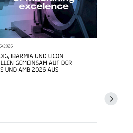
6/2026
27/04/2026
IG, IBARMIA UND LICON
IBARMIA TR
ELLEN GEMEINSAM AUF DER
DATENRAUM
TS UND AMB 2026 AUS
PROGRAMMS 
BEI