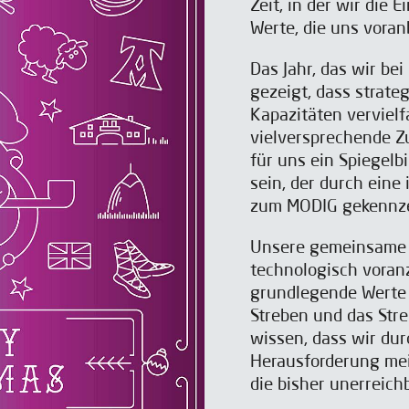
Zeit, in der wir die 
Werte, die uns voran
Das Jahr, das wir be
gezeigt, dass strate
Kapazitäten verviel
vielversprechende Z
für uns ein Spiegelb
sein, der durch ein
zum MODIG gekennzei
Unsere gemeinsame A
technologisch voran
grundlegende Werte 
Streben und das Str
wissen, dass wir du
Herausforderung mei
die bisher unerreich