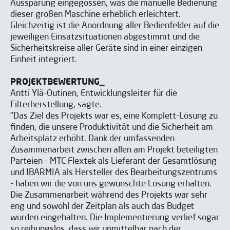
Aussparung eingegossen, was die manuelle Bedienung
dieser großen Maschine erheblich erleichtert.
Gleichzeitig ist die Anordnung aller Bedienfelder auf die
Ich habe gelesen und akzeptiere die
Ich habe gelesen und akzeptiere die
Aviso legal
Aviso legal
y la
y la
Política
Política
de privacidad
de privacidad
*
*
jeweiligen Einsatzsituationen abgestimmt und die
Ich bin einverstanden, IBARMIA Veröffentlichungen zu
Ich bin einverstanden, IBARMIA Veröffentlichungen zu
Sicherheitskreise aller Geräte sind in einer einzigen
erhalten.
erhalten.
Einheit integriert.
PROJEKTBEWERTUNG_
Senden Sie
Senden Sie
Antti Ylä-Outinen, Entwicklungsleiter für die
Filterherstellung, sagte.
"Das Ziel des Projekts war es, eine Komplett-Lösung zu
finden, die unsere Produktivität und die Sicherheit am
Arbeitsplatz erhöht. Dank der umfassenden
Zusammenarbeit zwischen allen am Projekt beteiligten
Parteien - MTC Flextek als Lieferant der Gesamtlösung
und IBARMIA als Hersteller des Bearbeitungszentrums
- haben wir die von uns gewünschte Lösung erhalten.
Die Zusammenarbeit während des Projekts war sehr
eng und sowohl der Zeitplan als auch das Budget
wurden eingehalten. Die Implementierung verlief sogar
so reibungslos, dass wir unmittelbar nach der