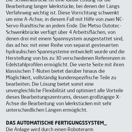
Die Schwenkbrücke ist eine ideale Lösung für die
Bearbeitung langer Werkstücke, bei denen der Längs
Verfahrweg wichtig ist. Diese Vorrichtung schwenkt
um eine A-Achse, in diesem Fall mit Hilfe von zwei NC-
Servo-Rundtische an jedem Ende. Die Metso Outotec-
Schwenkbrücke verfügt über 4 Arbeitsflächen, von
denen drei mit einem Spannsystem ausgestattet sind,
das ad hoc mit einer Reihe von separat gesteuerten
hydraulischen Spannsysteme entwickelt wurde und die
möchten Sie die Produktivität
Möchten Sie die Produktivität
Herstellung von bis zu 30 verschiedenen Referenzen in
und Sicherheit Ihrer
und Sicherheit Ihrer
Edelstahlprofilen ermöglicht. Die vierte Seite mit ihren
klassischen T-Nuten bietet darüber hinaus die
Bearbeitungsprozesse
Bearbeitungsprozesse
Möglichkeit, vollständig kundenspezifische Teile zu
verbessern?
verbessern?
bearbeiten. Die Lösung bietet somit eine
unvergleichliche Flexibilität und optimiert alle Vorteile
dieses Bearbeitungszentrums, dessen großzügige X-
Kontaktieren Sie IBARMIA, um zu
Kontaktieren Sie IBARMIA, um zu
Achse die Bearbeitung von Werkstücken mit sehr
erfahren, wie unsere Lösungen Ihre
erfahren, wie unsere Lösungen Ihre
unterschiedlichen Längen ermöglicht.
Produktion verändern können.
Produktion verändern können.
DAS AUTOMATISCHE FERTIGUNGSSYSTEM_
Die Anlage wird durch einen Roboterarm