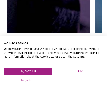
07/07/2026
12/06/2
We use cookies
LAVORAZIONI MECCANICHE DI
IBARM
We may place these for analysis of our visitor data, to improve our website,
ALTO LIVELLO ALL’IMTS E ALL’AMB:
IMPEG
show personalised content and to give you a great website experience. For
DIMOSTRAZIONI TECNOLOGICHE
R&AMP
more information about the cookies we use open the settings.
DAL VIVO
SOSTE
Ok, continue
Deny
No, adjust