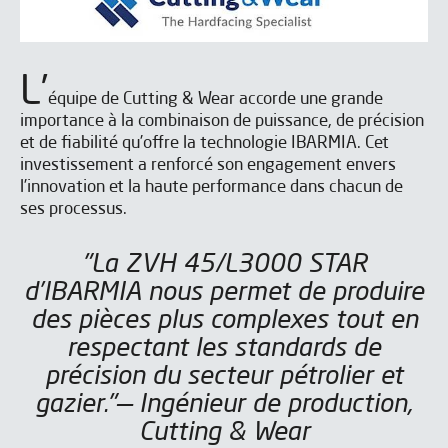
L’
équipe de Cutting & Wear accorde une grande
importance à la combinaison de puissance, de précision
et de fiabilité qu’offre la technologie IBARMIA. Cet
investissement a renforcé son engagement envers
l’innovation et la haute performance dans chacun de
J'ai lu et j'accepte les
J'ai lu et j'accepte les
Aviso legal
Aviso legal
y la
y la
Política de privacidad
Política de privacidad
ses processus.
*
*
J’accepte de recevoir les newsletters de IBARMIA.
J’accepte de recevoir les newsletters de IBARMIA.
"La ZVH 45/L3000 STAR
d’IBARMIA nous permet de produire
Envoyer
Envoyer
des pièces plus complexes tout en
respectant les standards de
précision du secteur pétrolier et
gazier."— Ingénieur de production,
Cutting & Wear