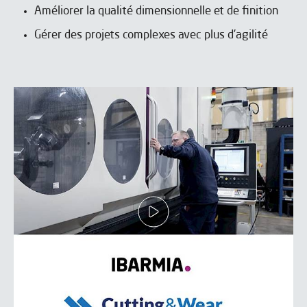
Améliorer la qualité dimensionnelle et de finition
Contactez IBARMIA pour découvrir
Contactez IBARMIA pour découvrir
comment nos solutions peuvent
comment nos solutions peuvent
Gérer des projets complexes avec plus d’agilité
transformer votre production.
transformer votre production.