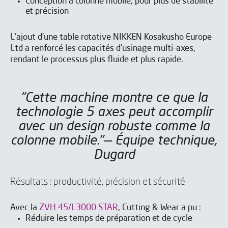
Conception à colonne mobile, pour plus de stabilité
et précision
L'ajout d'une table rotative NIKKEN Kosakusho Europe
Ltd a renforcé les capacités d’usinage multi-axes,
rendant le processus plus fluide et plus rapide.
"Cette machine montre ce que la
technologie 5 axes peut accomplir
avec un design robuste comme la
colonne mobile."— Équipe technique,
Dugard
Résultats : productivité, précision et sécurité
Vous souhaitez améliorer la
vous souhaitez améliorer la
productivité et la sécurité de
productivité et la sécurité de
Avec la
ZVH 45/L3000 STAR
, Cutting & Wear a pu :
vos processus d'usinage ?
vos processus d'usinage ?
Réduire les temps de préparation et de cycle