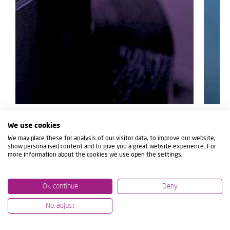
07/07/2026
12/06/2
We use cookies
MECANIZADO DE ALTO NIVEL EN
IBARM
We may place these for analysis of our visitor data, to improve our website,
IMTS Y AMB: DEMOSTRACIONES
POR L
show personalised content and to give you a great website experience. For
TECNOLÓGICAS EN DIRECTO
PROYE
more information about the cookies we use open the settings.
Ok, continue
Deny
No, adjust