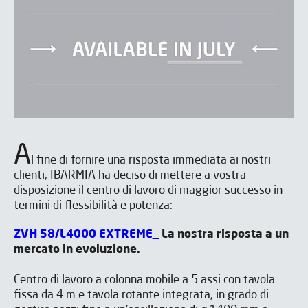
A
l fine di fornire una risposta immediata ai nostri
clienti, IBARMIA ha deciso di mettere a vostra
disposizione il centro di lavoro di maggior successo in
CONTATTO
termini di flessibilità e potenza:
ZVH 58/L4000 EXTREME_
La nostra risposta a un
Completate il modulo e indicateci la
mercato in evoluzione.
macchina che vi interessa, in modo
che possiamo aiutarvi.
Centro di lavoro a colonna mobile a 5 assi con tavola
fissa da 4 m e tavola rotante integrata, in grado di