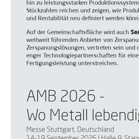
hin zu leistungsstarken Produktionssystem
Stückzahlen reichen und zeigen, wie Produkt
und Rentabilität neu definiert werden könn
Auf der Gemeinschaftsfläche wird auch
Se
Ich habe gelesen un
weltweit führenden Anbieter von Zerspa
Ich bin einverstand
Zerspanungslösungen, vertreten sein und 
enger Technologiepartnerschaften für eine
Fertigungsleistung unterstreichen.
Ich habe gelesen un
Ich bin einverstand
AMB 2026 -
Wo Metall lebendi
Messe Stuttgart, Deutschland
14-19 September 2026 | Halle 9, Sta