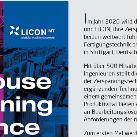
I
m Jahr 2026 wird 
und LiCON, ihre Zer
beiden weltweit fü
Fertigungstechnik p
in Stuttgart, Deutsch
Mit über 500 Mitarb
Ingenieuren stellt d
der Zerspanungstech
ergänzenden Technol
einem gemeinsamen F
Produktivität bieten
an Bearbeitungslösu
Anforderungen der m
Zum ersten Mal werd