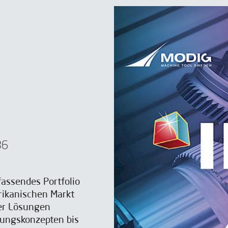
36
assendes Portfolio
rikanischen Markt
ber Lösungen
tungskonzepten bis