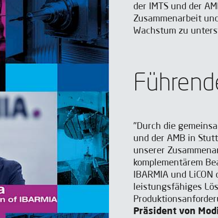
der IMTS und der AM
Zusammenarbeit und 
Wachstum zu unterst
Führend
"Durch die gemeinsa
und der AMB in Stutt
unserer Zusammenarb
komplementärem Bea
IBARMIA und LiCON d
leistungsfähiges Lös
Produktionsanforder
Präsident von Modi