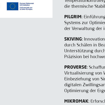
Temperaturkontrollsy
die thermische Stabi
PILGRIM
: Einführun
Systems zur Optimie
der Verwaltung der i
SKIVING
: Innovatio
durch Schälen in Bea
Unterstützung durch 
Präzision bei hochw
PROVERSE
: Schaff
Virtualisierung von
Einbeziehung von Sim
digitalen Zwillings
Optimierung der Erg
MIKROMAK
: Erfors