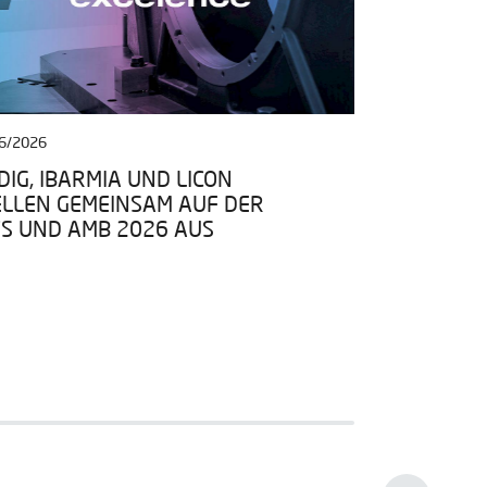
6/2026
27/04/2026
IG, IBARMIA UND LICON
IBARMIA TR
ELLEN GEMEINSAM AUF DER
DATENRAUM
TS UND AMB 2026 AUS
PROGRAMMS 
BEI