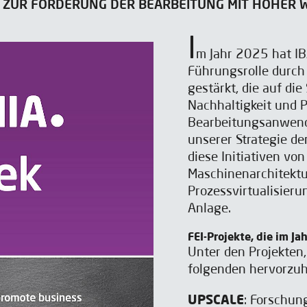
KI) ZUR FÖRDERUNG DER BEARBEITUNG MIT HOHER
I
m Jahr 2025 hat I
Führungsrolle durch 
gestärkt, die auf die
Nachhaltigkeit und P
Bearbeitungsanwendu
unserer Strategie de
diese Initiativen vo
Maschinenarchitektu
Prozessvirtualisierun
Anlage.
FEI-Projekte, die im J
Unter den Projekten,
folgenden hervorzu
UPSCALE
: Forschun