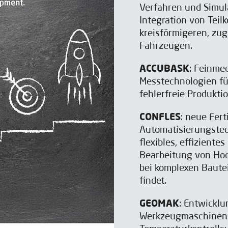
Verfahren und Simul
Integration von Teil
kreisförmigeren, zug
Fahrzeugen.
ACCUBASK
: Feinmec
Messtechnologien für
fehlerfreie Produkti
CONFLES
: neue Fer
Automatisierungstech
flexibles, effiziente
Bearbeitung von Hoc
bei komplexen Bautei
findet.
GEOMAK
: Entwickl
Werkzeugmaschinen 