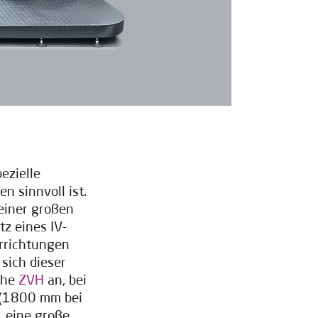
ezielle
n sinnvoll ist.
 einer großen
tz eines IV-
rrichtungen
 sich dieser
eihe
ZVH
an, bei
 (1800 mm bei
, eine große