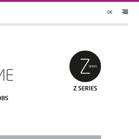
DE
ME
OBS