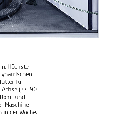
m. Höchste
m dynamischen
utter für
-Achse (+/- 90
 Bohr- und
er Maschine
n in der Woche.