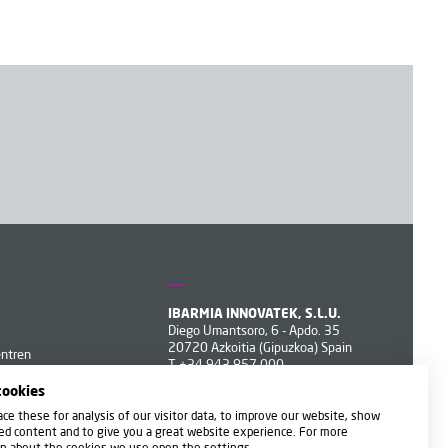
IBARMIA INNOVATEK, S.L.U.
Diego Umantsoro, 6 - Apdo. 35
20720 Azkoitia (Gipuzkoa) Spain
entren
T
+34 943 857 000
ibarmia@ibarmia.com
cookies
ce these for analysis of our visitor data, to improve our website, show
ed content and to give you a great website experience. For more