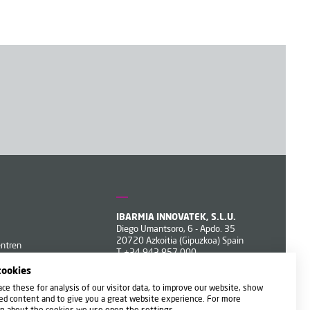
IBARMIA INNOVATEK, S.L.U.
Diego Umantsoro, 6 - Apdo. 35
20720 Azkoitia (Gipuzkoa) Spain
entren
T
+34 943 857 000
ibarmia@ibarmia.com
cookies
ce these for analysis of our visitor data, to improve our website, show
ed content and to give you a great website experience. For more