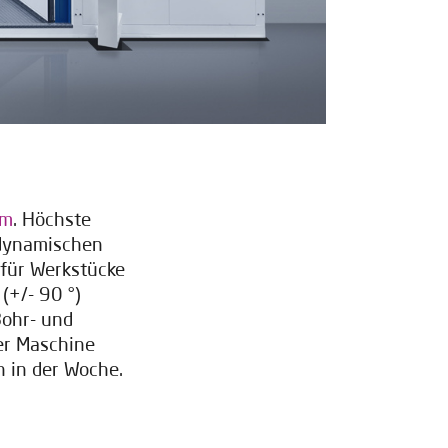
mm
. Höchste
m dynamischen
für Werkstücke
(+/- 90 °)
Bohr- und
er Maschine
n in der Woche.