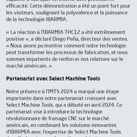
efficacité. Cette démonstration a été un point fort pour
les visiteurs, soulignant la polyvalence et la puissance
de la technologie IBARMIA.
« La réaction à l'IBARMIA THC12 a été extrêmement
positive », a déclaré Diego Peña, directeur des ventes.
« Nous avons pu montrer comment notre technologie
peut transformer les processus de fabrication, et nous
sommes impatients de renforcer nos relations sur le
marché américain. »
Vous voulez en savoir plus
Partenariat avec Select Machine Tools
sur nos SOLUTIONS ?
Notre présence à l'IMTS 2024 a marqué une étape
importante dans notre partenariat croissant avec
Soumettez le formulaire et nous vous
Select Machine Tools, qui a débuté en avril 2024. Ce
contacterons pour fixer un rendez-
partenariat vise à introduire la technologie
vous au salon !
révolutionnaire de fraisage CNC sur le marché
américain, en combinant les solutions innovantes
CATALOGUE SÉRIE T
d'IBARMIA avec l'expertise de Select Machine Tools