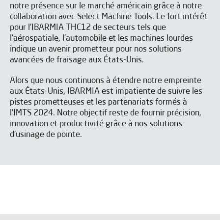
Envoyer
notre présence sur le marché américain grâce à notre
collaboration avec Select Machine Tools. Le fort intérêt
pour l'IBARMIA THC12 de secteurs tels que
J'ai lu et j'accepte les
Aviso legal
y la
Política de privacidad
l'aérospatiale, l'automobile et les machines lourdes
*
J’accepte de recevoir les newsletters de IBARMIA.
indique un avenir prometteur pour nos solutions
avancées de fraisage aux États-Unis.
Alors que nous continuons à étendre notre empreinte
Envoyer
aux États-Unis, IBARMIA est impatiente de suivre les
pistes prometteuses et les partenariats formés à
l'IMTS 2024. Notre objectif reste de fournir précision,
innovation et productivité grâce à nos solutions
d'usinage de pointe.