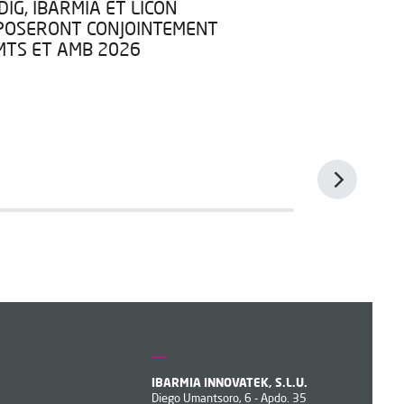
IG, IBARMIA ET LICON
IBARMIA REJ
POSERONT CONJOINTEMENT
DONNÉES AR
IMTS ET AMB 2026
CADRE DU 
DATA SPACE
IBARMIA INNOVATEK, S.L.U.
Diego Umantsoro, 6 - Apdo. 35