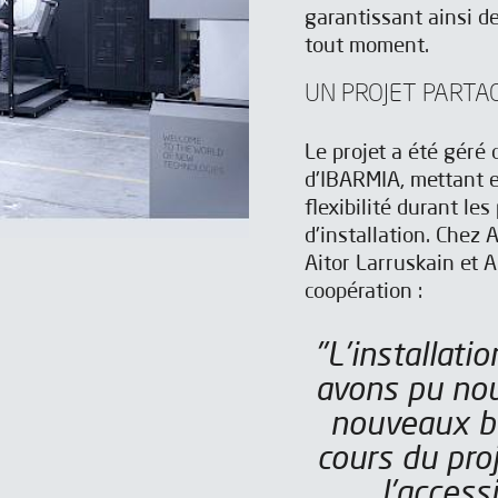
garantissant ainsi d
tout moment.
UN PROJET PARTA
Le projet a été géré
d'IBARMIA, mettant e
flexibilité durant le
d'installation. Chez 
Aitor Larruskain et A
coopération :
es
es
Aviso legal
Aviso legal
y la
y la
Política de privacidad
Política de privacidad
*
*
"L'installation a été très correcte et nous
ir les newsletters de IBARMIA.
ir les newsletters de IBARMIA.
avons pu nou
nouveaux be
Envoyer
Envoyer
cours du pro
l'access