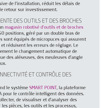
ive de l'installation, réduit les délais de
 le retour sur investissement.
GENTE DES OUTILS ET DES BROCHES
 un
magasin robotisé d'outils et de broches
peuvent
peuvent
0 positions, géré par un double bras de
ls sont équipés de micropuces qui assurent
e et réduisent les erreurs de réglage. Le
lement le changement automatique de
 que des aléseuses, des meuleuses d'angle
ux.
ONNECTIVITÉ ET CONTRÔLE DES
end le système
SMART POINT
, la plateforme
pour le contrôle intelligent des données.
ollecter, de visualiser et d'analyser des
 les pièces, les outils et les processus,