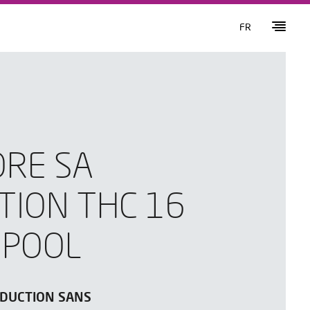
FR
ORE SA
TION THC 16
 POOL
ODUCTION SANS