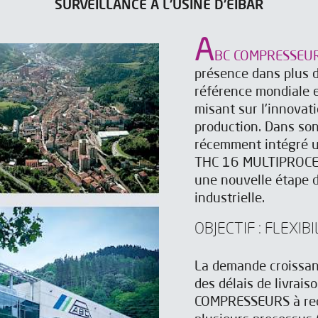
SURVEILLANCE À L'USINE D'EIBAR
A
BC COMPRESSEU
présence dans plus d
référence mondiale 
misant sur l'innovati
production. Dans son 
récemment intégré u
THC 16 MULTIPROCESS
une nouvelle étape d
industrielle.
OBJECTIF : FLEXI
La demande croissant
des délais de livrais
COMPRESSEURS à rech