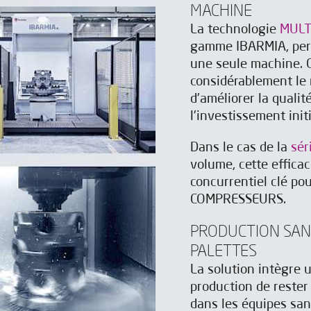
MACHINE
La technologie
MULT
gamme IBARMIA, perm
une seule machine. C
considérablement le
d'améliorer la qualit
l'investissement initi
Dans le cas de la
sér
volume, cette effica
concurrentiel clé po
COMPRESSEURS.
PRODUCTION SAN
PALETTES
La solution intègre 
production de reste
dans les équipes san