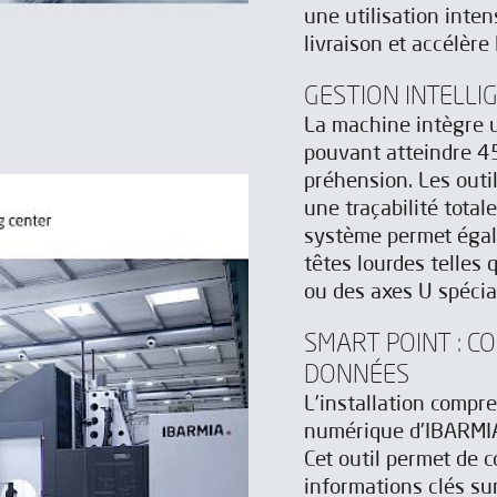
Vous souhaitez améliorer la
vous souhaitez améliorer la
une utilisation intens
productivité et la sécurité de
productivité et la sécurité de
livraison et accélère
vos processus d'usinage ?
vos processus d'usinage ?
GESTION INTELLI
La machine intègre
tez IBARMIA pour découvrir comment nos solutions 
tez IBARMIA pour découvrir comment nos solutions 
pouvant atteindre 45
transformer votre production.
transformer votre production.
préhension. Les outi
une traçabilité total
système permet éga
têtes lourdes telles
ou des axes U spécia
SMART POINT : C
DONNÉES
L'installation compr
numérique d'IBARMIA 
Cet outil permet de c
informations clés sur