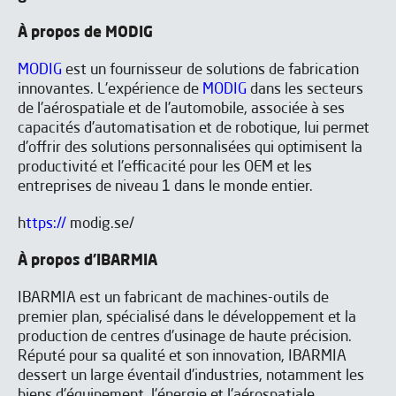
À propos de MODIG
MODIG
est un fournisseur de solutions de fabrication
innovantes. L'expérience de
MODIG
dans les secteurs
de l'aérospatiale et de l'automobile, associée à ses
capacités d'automatisation et de robotique, lui permet
d'offrir des solutions personnalisées qui optimisent la
productivité et l'efficacité pour les OEM et les
entreprises de niveau 1 dans le monde entier.
J'ai lu et j'accepte les
Aviso legal
y la
Política de privacidad
*
h
ttps://
modig.se/
J’accepte de recevoir les newsletters de IBARMIA.
J'ai lu et j'accepte les
Aviso legal
y la
Política de privacidad
*
À propos d'IBARMIA
J’accepte de recevoir les newsletters de IBARMIA.
Envoyer
IBARMIA est un fabricant de machines-outils de
premier plan, spécialisé dans le développement et la
S'ABONNER
production de centres d'usinage de haute précision.
Réputé pour sa qualité et son innovation, IBARMIA
dessert un large éventail d'industries, notamment les
biens d'équipement, l'énergie et l'aérospatiale.