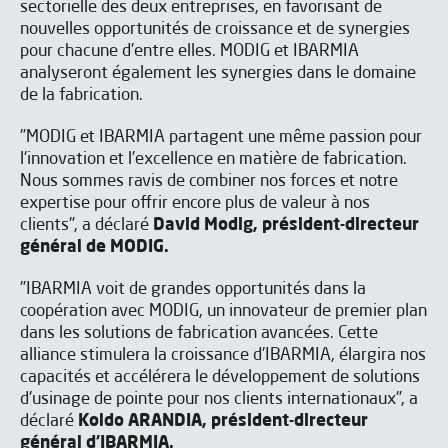
sectorielle des deux entreprises, en favorisant de
nouvelles opportunités de croissance et de synergies
pour chacune d'entre elles. MODIG et IBARMIA
analyseront également les synergies dans le domaine
de la fabrication.
"MODIG et IBARMIA partagent une même passion pour
l'innovation et l'excellence en matière de fabrication.
Nous sommes ravis de combiner nos forces et notre
expertise pour offrir encore plus de valeur à nos
S'ABONNER À NOTRE
clients", a déclaré
David Modig, président-directeur
général de MODIG.
NEWSLETTER
TÉLÉCHARGER LE
"IBARMIA voit de grandes opportunités dans la
COMMUNIQUÉ DE PRESSE
Inscrivez-vous à notre bulletin
coopération avec MODIG, un innovateur de premier plan
d'information pour être tenu au
dans les solutions de fabrication avancées. Cette
courant de toutes nos actualités.
alliance stimulera la croissance d'IBARMIA, élargira nos
capacités et accélérera le développement de solutions
d'usinage de pointe pour nos clients internationaux", a
déclaré
Koldo ARANDIA, président-directeur
général d'IBARMIA.