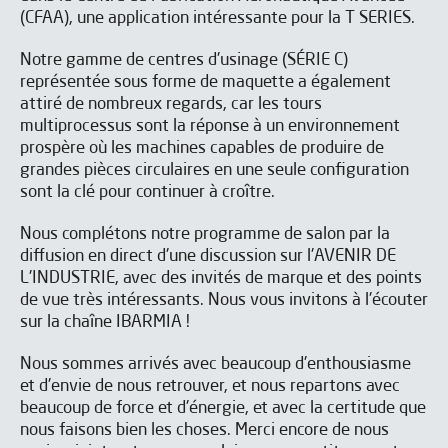
(CFAA), une application intéressante pour la T SERIES.
Notre gamme de centres d'usinage (SÉRIE C)
représentée sous forme de maquette a également
attiré de nombreux regards, car les tours
multiprocessus sont la réponse à un environnement
prospère où les machines capables de produire de
grandes pièces circulaires en une seule configuration
sont la clé pour continuer à croître.
Nous complétons notre programme de salon par la
diffusion en direct d'une discussion sur l'AVENIR DE
L'INDUSTRIE, avec des invités de marque et des points
de vue très intéressants. Nous vous invitons à l'écouter
sur la chaîne IBARMIA !
Nous sommes arrivés avec beaucoup d'enthousiasme
et d'envie de nous retrouver, et nous repartons avec
beaucoup de force et d'énergie, et avec la certitude que
J'ai lu et j'accepte les
Aviso legal
y la
Política de privacidad
nous faisons bien les choses. Merci encore de nous
*
J’accepte de recevoir les newsletters de IBARMIA.