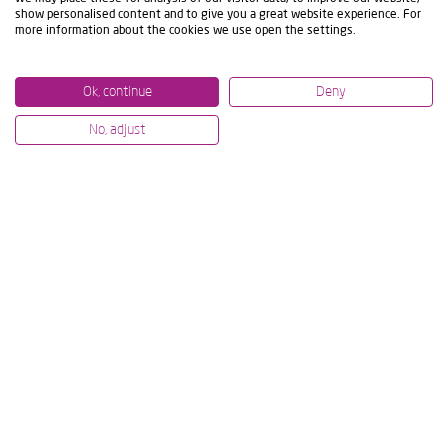
show personalised content and to give you a great website experience. For
more information about the cookies we use open the settings.
Ok, continue
Deny
No, adjust
07/07/2026
12/06/2
USINAGE DE HAUT NIVEAU À
IBARM
L'IMTS ET À L'AMB:
ENGAG
DÉMONSTRATIONS
R&AM
TECHNOLOGIQUES EN DIRECT
PROJE