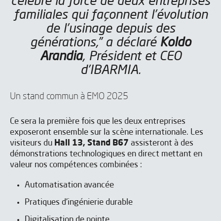
célèbre la force de deux entreprises
familiales qui façonnent l’évolution
Remplissez le formulaire et notre
de l’usinage depuis des
équipe vous contactera pour
générations,” a déclaré
Koldo
organiser un rendez-vous au Hall 13,
Arandia
, Président et CEO
Stand B67.
d’IBARMIA.
Un stand commun à EMO 2025
Ce sera la première fois que les deux entreprises
exposeront ensemble sur la scène internationale. Les
visiteurs du
Hall 13, Stand B67
assisteront à des
démonstrations technologiques en direct mettant en
valeur nos compétences combinées :
Automatisation avancée
Pratiques d'ingénierie durable
Digitalisation de pointe