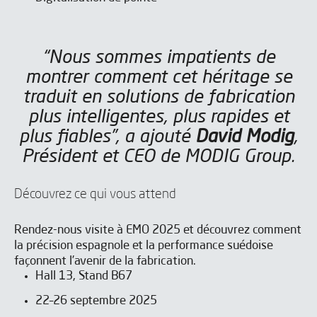
“Nous sommes impatients de
montrer comment cet héritage se
traduit en solutions de fabrication
plus intelligentes, plus rapides et
plus fiables”, a ajouté
David Modig
,
Président et CEO de MODIG Group.
J'ai lu et j'accepte les
Aviso legal
y la
Política de privacidad
*
J’accepte de recevoir les newsletters de IBARMIA.
Découvrez ce qui vous attend
Rendez-nous visite à EMO 2025 et découvrez comment
Envoyer la demande
la précision espagnole et la performance suédoise
façonnent l’avenir de la fabrication.
Hall 13, Stand B67
22–26 septembre 2025