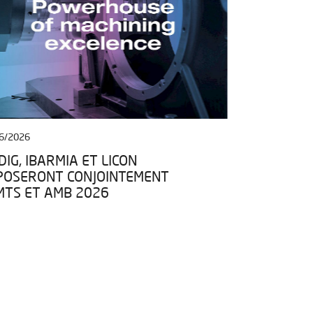
6/2026
27/04/2026
IG, IBARMIA ET LICON
IBARMIA REJ
POSERONT CONJOINTEMENT
DONNÉES AR
IMTS ET AMB 2026
CADRE DU 
DATA SPACE