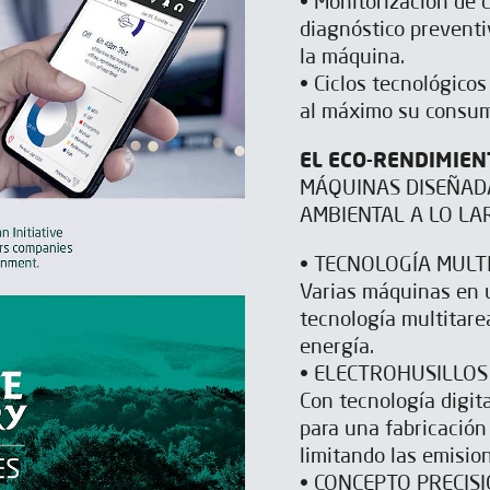
• Monitorización de 
diagnóstico preventiv
la máquina.
• Ciclos tecnológico
al máximo su consum
EL ECO-RENDIMIEN
MÁQUINAS DISEÑADA
AMBIENTAL A LO LA
• TECNOLOGÍA MULT
Varias máquinas en u
tecnología multitare
energía.
• ELECTROHUSILLOS
Con tecnología digit
para una fabricación
limitando las emisio
• CONCEPTO PRECIS