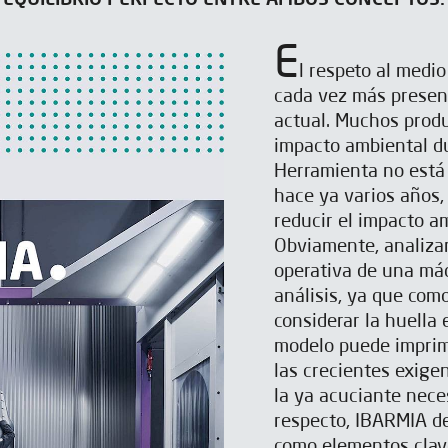
EQUILIBRIO PERFECTO ENTRE AMBOS CONCEPTOS.
E
l respeto al medio
cada vez más present
actual. Muchos prod
impacto ambiental du
Herramienta no está
hace ya varios años
reducir el impacto a
Obviamente, analizar
operativa de una máq
análisis, ya que com
considerar la huella
modelo puede imprim
las crecientes exige
la ya acuciante nece
respecto, IBARMIA de
como elementos clave