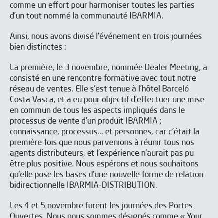
comme un effort pour harmoniser toutes les parties
d’un tout nommé la communauté IBARMIA.
Ainsi, nous avons divisé l’événement en trois journées
bien distinctes :
La première, le 3 novembre, nommée Dealer Meeting, a
consisté en une rencontre formative avec tout notre
réseau de ventes. Elle s’est tenue à l’hôtel Barceló
Costa Vasca, et a eu pour objectif d’effectuer une mise
en commun de tous les aspects impliqués dans le
processus de vente d’un produit IBARMIA ;
connaissance, processus... et personnes, car c’était la
première fois que nous parvenions à réunir tous nos
agents distributeurs, et l’expérience n’aurait pas pu
être plus positive. Nous espérons et nous souhaitons
J'ai lu et j'accepte les
Aviso legal
y la
Política de privacidad
*
qu’elle pose les bases d’une nouvelle forme de relation
J’accepte de recevoir les newsletters de IBARMIA.
bidirectionnelle IBARMIA-DISTRIBUTION.
Les 4 et 5 novembre furent les journées des Portes
ENVOYER
Ouvertes. Nous nous sommes désignés comme « Your