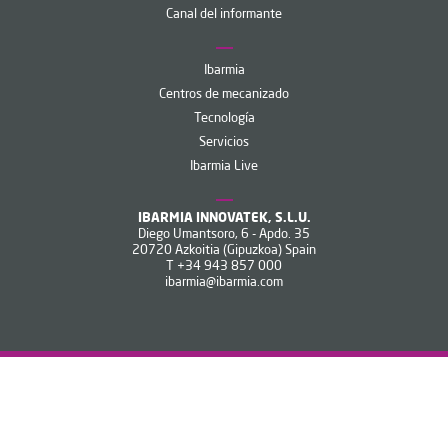
Canal del informante
Ibarmia
Centros de mecanizado
Tecnología
Servicios
Ibarmia Live
IBARMIA INNOVATEK, S.L.U.
Diego Umantsoro, 6 - Apdo. 35
20720 Azkoitia (Gipuzkoa) Spain
T
+34 943 857 000
ibarmia@ibarmia.com